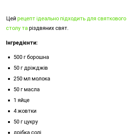
Цей
рецепт ідеально підходить для святкового
столу та
різдвяних свят.
Інгредієнти:
500 г борошна
50 г дріжджів
250 мл молока
50 г масла
1 яйце
4 жовтки
50 г цукру
дрібка солі