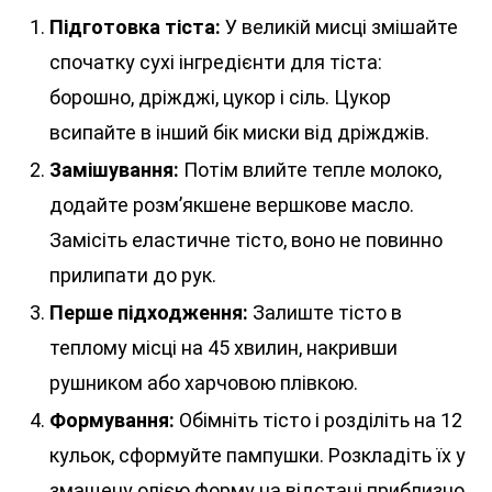
Підготовка тіста:
У великій мисці змішайте
спочатку сухі інгредієнти для тіста:
борошно, дріжджі, цукор і сіль. Цукор
всипайте в інший бік миски від дріжджів.
Замішування:
Потім влийте тепле молоко,
додайте розм’якшене вершкове масло.
Замісіть еластичне тісто, воно не повинно
прилипати до рук.
Перше підходження:
Залиште тісто в
теплому місці на 45 хвилин, накривши
рушником або харчовою плівкою.
Формування:
Обімніть тісто і розділіть на 12
кульок, сформуйте пампушки. Розкладіть їх у
змащену олією форму на відстані приблизно