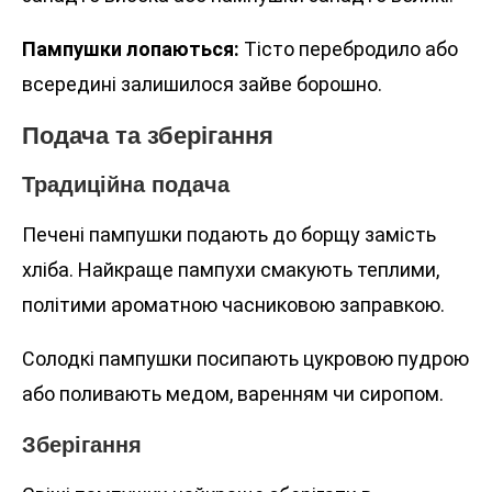
Пампушки лопаються:
Тісто перебродило або
всередині залишилося зайве борошно.
Подача та зберігання
Традиційна подача
Печені пампушки подають до борщу замість
хліба. Найкраще пампухи смакують теплими,
політими ароматною часниковою заправкою.
Солодкі пампушки посипають цукровою пудрою
або поливають медом, варенням чи сиропом.
Зберігання