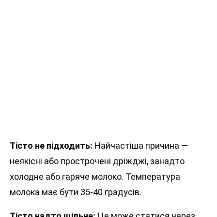
Тісто не підходить:
Найчастіша причина —
неякісні або прострочені дріжджі, занадто
холодне або гаряче молоко. Температура
молока має бути 35-40 градусів.
Тісто надто щільне:
Це може статися через