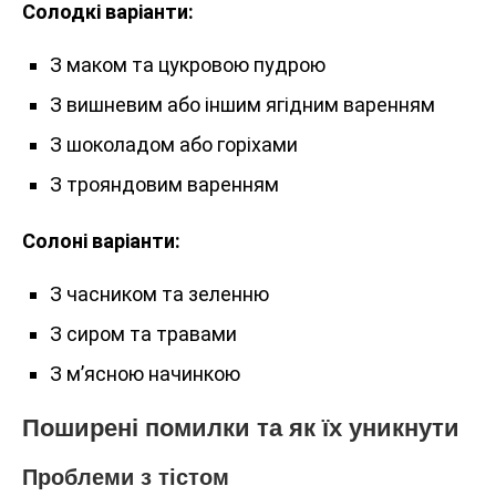
Солодкі варіанти:
З маком та цукровою пудрою
З вишневим або іншим ягідним варенням
З шоколадом або горіхами
З трояндовим варенням
Солоні варіанти:
З часником та зеленню
З сиром та травами
З м’ясною начинкою
Поширені помилки та як їх уникнути
Проблеми з тістом