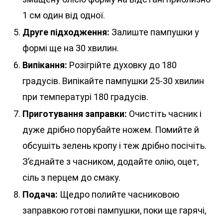
1 см один від одної.
Друге підходження:
Залиште пампушки у
формі ще на 30 хвилин.
Випікання:
Розігрійте духовку до 180
градусів. Випікайте пампушки 25-30 хвилин
при температурі 180 градусів.
Приготування заправки:
Очистіть часник і
дуже дрібно порубайте ножем. Помийте й
обсушіть зелень кропу і теж дрібно посічіть.
З’єднайте з часником, додайте олію, оцет,
сіль з перцем до смаку.
Подача:
Щедро полийте часниковою
заправкою готові пампушки, поки ще гарячі,