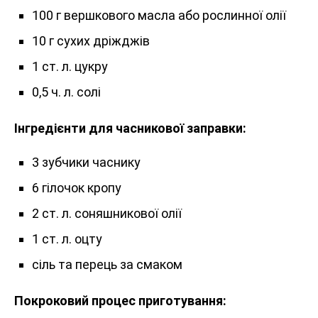
100 г вершкового масла або рослинної олії
10 г сухих дріжджів
1 ст. л. цукру
0,5 ч. л. солі
Інгредієнти для часникової заправки:
3 зубчики часнику
6 гілочок кропу
2 ст. л. соняшникової олії
1 ст. л. оцту
сіль та перець за смаком
Покроковий процес приготування: