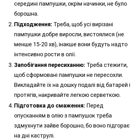
середині пампушки, окрім начинки, не було
борошна.
Підходження:
Треба, щоб усі вирізані
пампушки добре виросли, вистоялися (не
менше 15-20 хв), інакше вони будуть надто
інтенсивно рости в олії.
Запобігання пересиханню:
Треба стежити,
щоб сформовані пампушки не пересохли.
Викладайте їх на дошку подалі від батарей і
протягів, накривайте легкою серветкою.
Підготовка до смаження:
Перед
опусканням в олію з пампушок треба
здмухнути зайве борошно, бо воно підгорає
на дні каструлі.