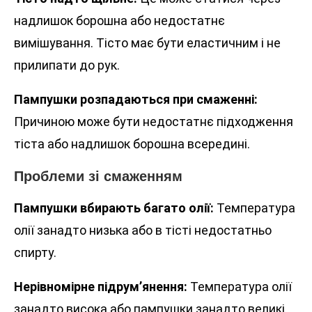
надлишок борошна або недостатнє
вимішування. Тісто має бути еластичним і не
прилипати до рук.
Пампушки розпадаються при смаженні:
Причиною може бути недостатнє підходження
тіста або надлишок борошна всередині.
Проблеми зі смаженням
Пампушки вбирають багато олії:
Температура
олії занадто низька або в тісті недостатньо
спирту.
Нерівномірне підрум’янення:
Температура олії
занадто висока або пампушки занадто великі.