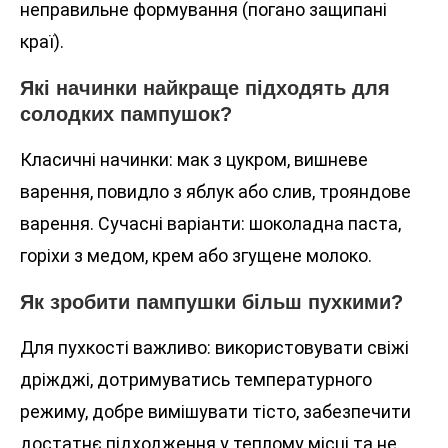
неправильне формування (погано защипані
краї).
Які начинки найкраще підходять для
солодких пампушок?
Класичні начинки: мак з цукром, вишневе
варення, повидло з яблук або слив, трояндове
варення. Сучасні варіанти: шоколадна паста,
горіхи з медом, крем або згущене молоко.
Як зробити пампушки більш пухкими?
Для пухкості важливо: використовувати свіжі
дріжджі, дотримуватись температурного
режиму, добре вимішувати тісто, забезпечити
достатнє підходження у теплому місці та не