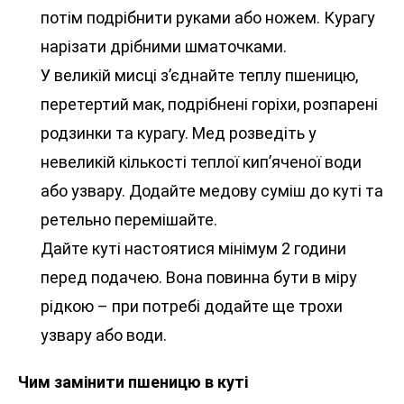
потім подрібнити руками або ножем. Курагу
нарізати дрібними шматочками.
У великій мисці з’єднайте теплу пшеницю,
перетертий мак, подрібнені горіхи, розпарені
родзинки та курагу. Мед розведіть у
невеликій кількості теплої кип’яченої води
або узвару. Додайте медову суміш до куті та
ретельно перемішайте.
Дайте куті настоятися мінімум 2 години
перед подачею. Вона повинна бути в міру
рідкою – при потребі додайте ще трохи
узвару або води.
Чим замінити пшеницю в куті