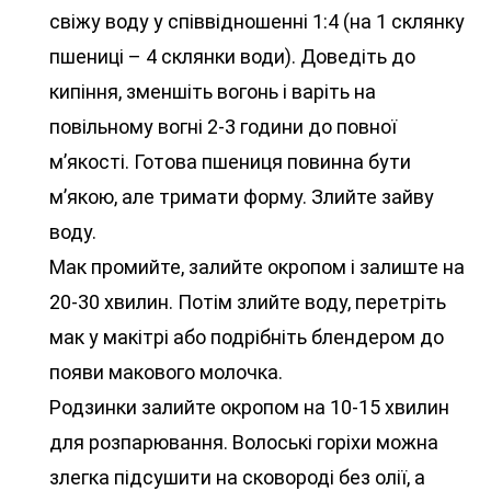
свіжу воду у співвідношенні 1:4 (на 1 склянку
пшениці – 4 склянки води). Доведіть до
кипіння, зменшіть вогонь і варіть на
повільному вогні 2-3 години до повної
м’якості. Готова пшениця повинна бути
м’якою, але тримати форму. Злийте зайву
воду.
Мак промийте, залийте окропом і залиште на
20-30 хвилин. Потім злийте воду, перетріть
мак у макітрі або подрібніть блендером до
появи макового молочка.
Родзинки залийте окропом на 10-15 хвилин
для розпарювання. Волоські горіхи можна
злегка підсушити на сковороді без олії, а