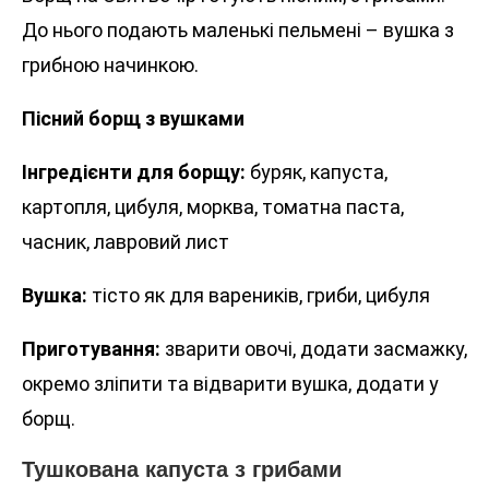
До нього подають маленькі пельмені – вушка з
грибною начинкою.
Пісний борщ з вушками
Інгредієнти для борщу:
буряк, капуста,
картопля, цибуля, морква, томатна паста,
часник, лавровий лист
Вушка:
тісто як для вареників, гриби, цибуля
Приготування:
зварити овочі, додати засмажку,
окремо зліпити та відварити вушка, додати у
борщ.
Тушкована капуста з грибами