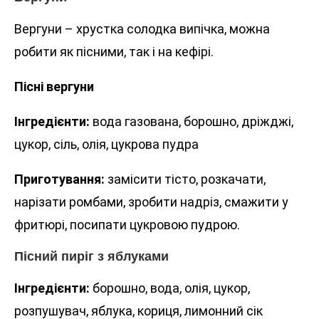
Вергуни – хрустка солодка випічка, можна
робити як пісними, так і на кефірі.
Пісні вергуни
Інгредієнти:
вода газована, борошно, дріжджі,
цукор, сіль, олія, цукрова пудра
Приготування:
замісити тісто, розкачати,
нарізати ромбами, зробити надріз, смажити у
фритюрі, посипати цукровою пудрою.
Пісний пиріг з яблуками
Інгредієнти:
борошно, вода, олія, цукор,
розпушувач, яблука, кориця, лимонний сік