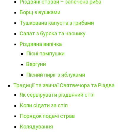
Різдвяні страви – запечена риба
Борщ з вушками
Тушкована капуста з грибами
Салат з буряка та часнику
Різдвяна випічка
Пісні пампушки
Вергуни
Пісний пиріг з яблуками
Традиції та звичаї Святвечора та Різдва
Як сервірувати різдвяний стіл
Коли сідати за стіл
Порядок подачі страв
Колядування