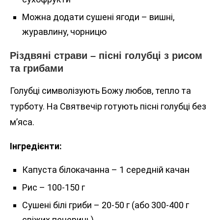
Можна додати сушені ягоди – вишні,
журавлину, чорницю
Різдвяні страви – пісні голубці з рисом
та грибами
Голубці символізують Божу любов, тепло та
турботу. На Святвечір готують пісні голубці без
м’яса.
Інгредієнти:
Капуста білокачанна – 1 середній качан
Рис – 100-150 г
Сушені білі гриби – 20-50 г (або 300-400 г
свіжих печериць)