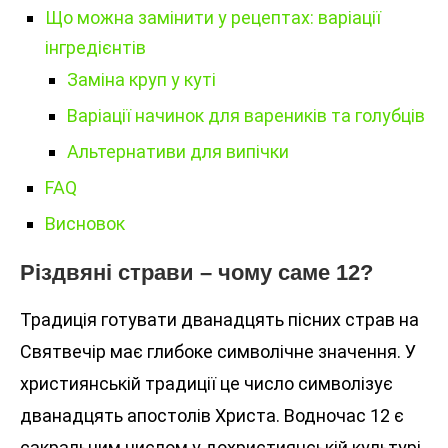
Що можна замінити у рецептах: варіації
інгредієнтів
Заміна круп у куті
Варіації начинок для вареників та голубців
Альтернативи для випічки
FAQ
Висновок
Різдвяні страви – чому саме 12?
Традиція готувати дванадцять пісних страв на
Святвечір має глибоке символічне значення. У
християнській традиції це число символізує
дванадцять апостолів Христа. Водночас 12 є
сакральним числом у дохристиянській культурі,