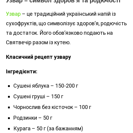
Узвар – символ здоров’я та родючості
Узвар
– це традиційний український напій із
сухофруктів, що символізує здоров’я, родючість
та достаток. Його обов’язково подають на
Святвечір разом із кутею.
Класичний рецепт узвару
Інгредієнти:
Сушені яблука – 150-200 г
Сушені груші – 150 г
Чорнослив без кісточок – 100 г
Родзинки – 50 г
Курага – 50 г (за бажанням)