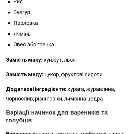
Рис
Булгур
Перловка
Ячмінь
Овес або гречка
Замість маку:
кунжут, льон
Замість меду:
цукор, фруктові сиропи
Додаткові інгредієнти:
курага, журавлина,
чорнослив, різні горіхи, лимонна цедра
Варіації начинок для вареників та
голубців
Вареники:
капуста, картопля, гриби, мак, вишня,