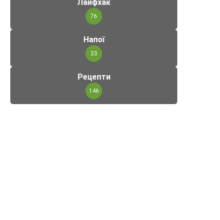
Лайфхак
76
Напої
33
Рецепти
146