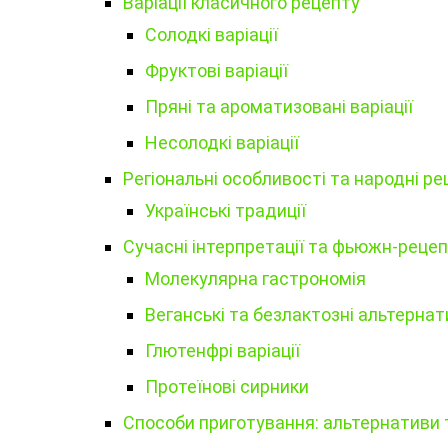
Варіації класичного рецепту
Солодкі варіації
Фруктові варіації
Пряні та ароматизовані варіації
Несолодкі варіації
Регіональні особливості та народні р
Українські традиції
Сучасні інтерпретації та фьюжн-реце
Молекулярна гастрономія
Веганські та безлактозні альтерна
Глютенфрі варіації
Протеїнові сирники
Способи приготування: альтернативи