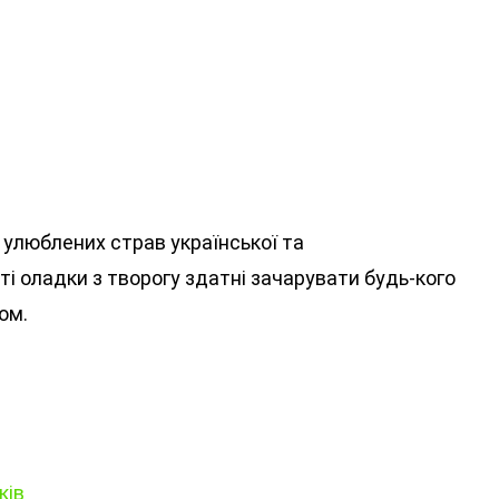
і улюблених страв української та
сті оладки з творогу здатні зачарувати будь-кого
ом.
ків