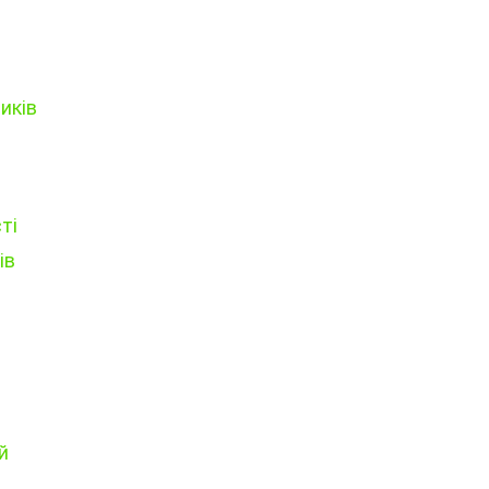
иків
ті
ів
й