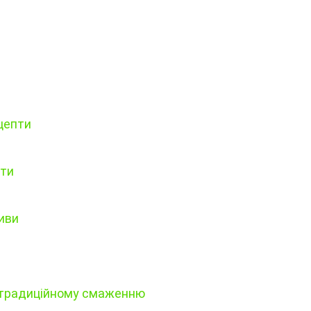
ецепти
пти
тиви
 традиційному смаженню