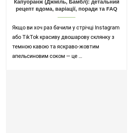
Капуоранж (Джміль, Бамбл): детальний
рецепт вдома, варіації, поради та FAQ
Якщо ви хоч раз бачили у стрічці Instagram
або TikTok красиву двошарову склянку з
темною кавою та яскраво-жовтим
апельсиновим соком — це …