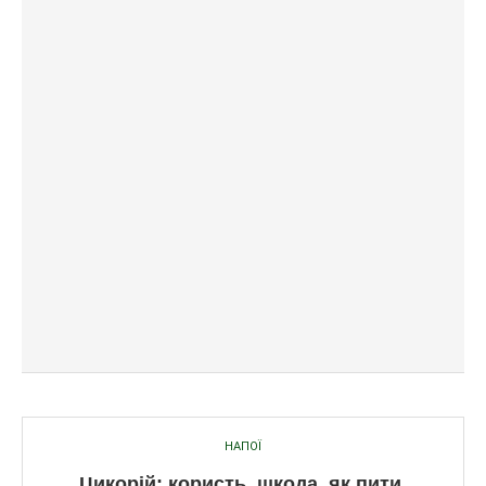
НАПОЇ
Цикорій: користь, шкода, як пити,