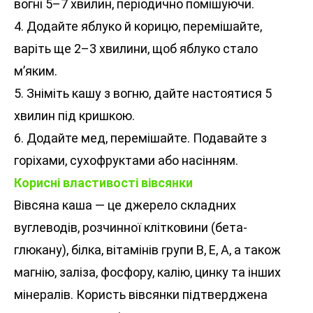
вогні 5–7 хвилин, періодично помішуючи.
4. Додайте яблуко й корицю, перемішайте,
варіть ще 2–3 хвилини, щоб яблуко стало
м’яким.
5. Зніміть кашу з вогню, дайте настоятися 5
хвилин під кришкою.
6. Додайте мед, перемішайте. Подавайте з
горіхами, сухофруктами або насінням.
Корисні властивості вівсянки
Вівсяна каша — це джерело складних
вуглеводів, розчинної клітковини (бета-
глюкану), білка, вітамінів групи В, Е, А, а також
магнію, заліза, фосфору, калію, цинку та інших
мінералів. Користь вівсянки підтверджена