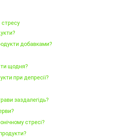
я стресу
дукти?
родукти добавками?
сти щодня?
укти при депресії?
трави заздалегідь?
ерви?
ронічному стресі?
продукти?