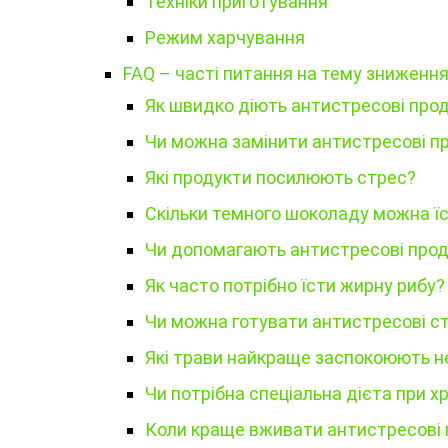
Техніки приготування
Режим харчування
FAQ – часті питання на тему зниженн
Як швидко діють антистресові про
Чи можна замінити антистресові п
Які продукти посилюють стрес?
Скільки темного шоколаду можна ї
Чи допомагають антистресові прод
Як часто потрібно їсти жирну рибу?
Чи можна готувати антистресові с
Які трави найкраще заспокоюють н
Чи потрібна спеціальна дієта при х
Коли краще вживати антистресові 