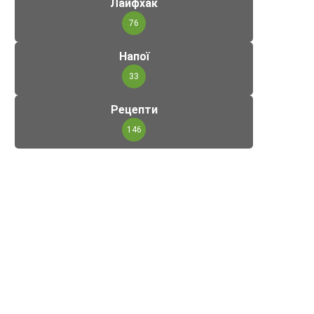
Лайфхак
76
Напої
33
Рецепти
146