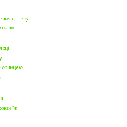
ження стресу
имоном
лоці
у
 чорницею
ю
ів
ової їжі