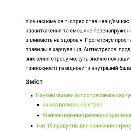
У сучасному світі стрес став невід’ємною
навантаження та емоційне перенапруженн
впливають на здоров’я. Проте існує прости
правильне харчування. Антистресові проду
зниження стресу можуть значно покращити
тривожності та відновити внутрішній бала
Зміст
Наукові основи антистресового харч
Як їжа впливає на стрес
Ключові поживні речовини для зни
Топ-10 продуктів для зниження стрес