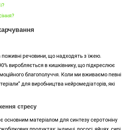
ї?
сіння?
харчування
 поживні речовини, що надходять з їжею.
а 90% виробляється в кишківнику, що підкреслює
моційного благополуччя. Коли ми вживаємо певні
теріали” для виробництва нейромедіаторів, які
ження стресу
 є основним матеріалом для синтезу серотоніну
обілкових продуктах: індичці, лососі, яйцях, сирі