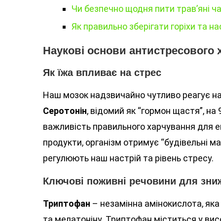
Чи безпечно щодня пити трав’яні ча
Як правильно зберігати горіхи та на
Наукові основи антистресового 
Як їжа впливає на стрес
Наш мозок надзвичайно чутливо реагує на
Серотонін
, відомий як “гормон щастя”, н
важливість правильного харчування для е
продукти, організм отримує “будівельні ма
регулюють наш настрій та рівень стресу.
Ключові поживні речовини для зни
Триптофан
– незамінна амінокислота, яка
та мелатоніну. Триптофан міститься у висок