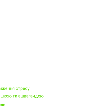
ниження стресу
машкою та ашвагандою
вів