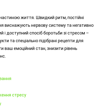
 частиною життя. Швидкий ритм, постійні
я виснажують нервову систему та негативно
й і доступний спосіб боротьби зі стресом –
кти та спеціально підібрані рецепти для
 ваш емоційний стан, знизити рівень
нс.
ування
ження стресу
у