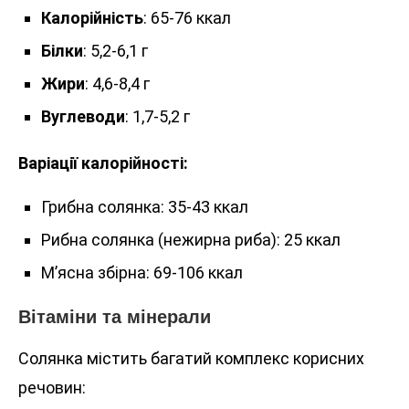
Калорійність
: 65-76 ккал
Білки
: 5,2-6,1 г
Жири
: 4,6-8,4 г
Вуглеводи
: 1,7-5,2 г
Варіації калорійності:
Грибна солянка: 35-43 ккал
Рибна солянка (нежирна риба): 25 ккал
М’ясна збірна: 69-106 ккал
Вітаміни та мінерали
Солянка містить багатий комплекс корисних
речовин: