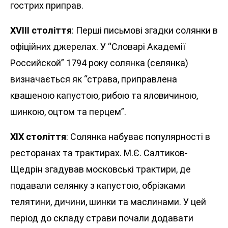
гострих приправ.
XVIII століття
: Перші письмові згадки солянки в
офіційних джерелах. У “Словарі Академії
Российской” 1794 року солянка (селянка)
визначається як “страва, приправлена
квашеною капустою, рибою та яловичиною,
шинкою, оцтом та перцем”.
XIX століття
: Солянка набуває популярності в
ресторанах та трактирах. М.Є. Салтиков-
Щедрін згадував московські трактири, де
подавали селянку з капустою, обрізками
телятини, дичини, шинки та маслинами. У цей
період до складу страви почали додавати