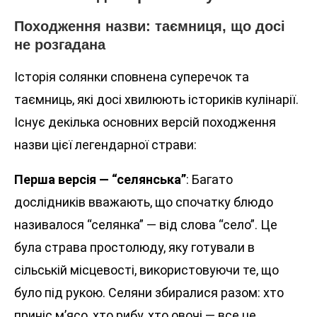
Походження назви: таємниця, що досі
не розгадана
Історія солянки сповнена суперечок та
таємниць, які досі хвилюють істориків кулінарії.
Існує декілька основних версій походження
назви цієї легендарної страви:
Перша версія — “селянська”
: Багато
дослідників вважають, що спочатку блюдо
називалося “селянка” — від слова “село”. Це
була страва простолюду, яку готували в
сільській місцевості, використовуючи те, що
було під рукою. Селяни збиралися разом: хто
приніс м’ясо, хто рибу, хто овочі — все це