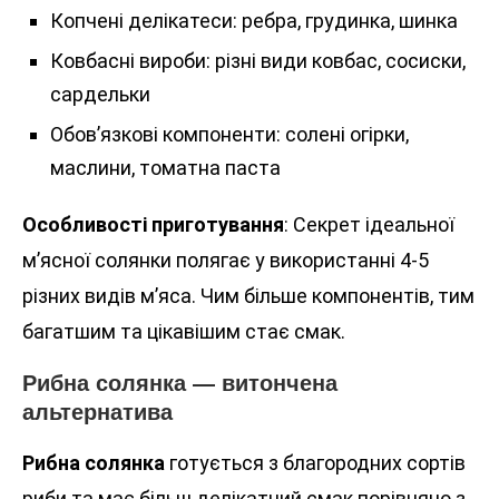
Копчені делікатеси: ребра, грудинка, шинка
Ковбасні вироби: різні види ковбас, сосиски,
сардельки
Обов’язкові компоненти: солені огірки,
маслини, томатна паста
Особливості приготування
: Секрет ідеальної
м’ясної солянки полягає у використанні 4-5
різних видів м’яса. Чим більше компонентів, тим
багатшим та цікавішим стає смак.
Рибна солянка — витончена
альтернатива
Рибна солянка
готується з благородних сортів
риби та має більш делікатний смак порівняно з