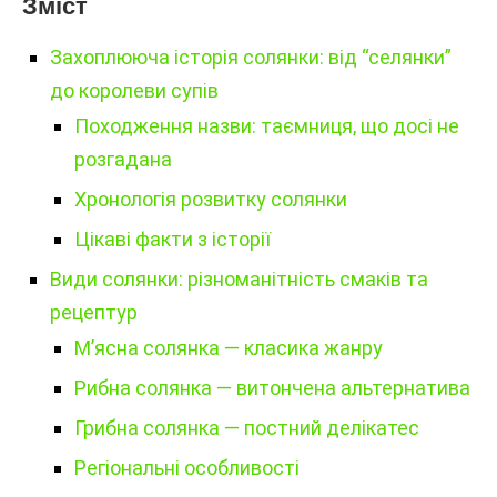
Зміст
Захоплююча історія солянки: від “селянки”
до королеви супів
Походження назви: таємниця, що досі не
розгадана
Хронологія розвитку солянки
Цікаві факти з історії
Види солянки: різноманітність смаків та
рецептур
М’ясна солянка — класика жанру
Рибна солянка — витончена альтернатива
Грибна солянка — постний делікатес
Регіональні особливості