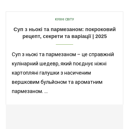
КУХНІ СВІТУ
Суп з ньокі та пармезаном: покроковий
рецепт, секрети та варіації | 2025
Суп з ньокі та пармезаном – це справжній
кулінарний шедевр, який поєднує ніжні
картопляні галушки з насиченим
вершковим бульйоном та ароматним
пармезаном. …