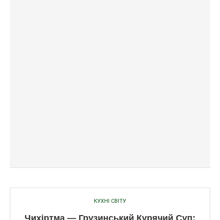
КУХНІ СВІТУ
Чихіртма — Грузинський Курячий Суп: