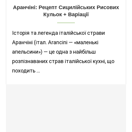
Аранчіні: Рецепт Сицилійських Рисових
Кульок + Варіації
Історія та легенда італійської страви
Аранчіні (італ. Arancini — «маленькі
апельсини») — це одна з найбільш
розпізнаваних страв італійської кухні, що
походить …