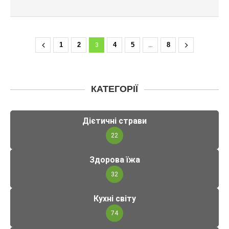
1
2
3
4
5
…
8
КАТЕГОРІЇ
Дієтичні страви
22
Здорова їжа
32
Кухні світу
74