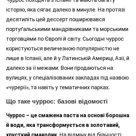
історію, яка сягає далеко в минуле. На протязі
десятиліть цей дессерт поширювався
портуґальськими мандрівниками та морськими
торговцями по Європі й світу. Сьогодні чуррос
користуються величезною популярністю не
лише в Іспанії, але й у Латинській Америці, Азії, й
далеко за її межами. Вони продаються на
вулицях, у спеціалізованих закладах під назвою
«чурерії», та навіть у тематичних парках.
Що таке чуррос: базові відомості
Чуррос – це смажена паста на основі борошна
й води, яка трансформується в золотавий,
хрусткий смаколик
. На відміну від більшості