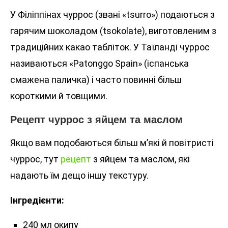
У Філіппінах чуррос (звані «tsurro») подаються з
гарячим шоколадом (tsokolate), виготовленим з
традиційних какао табліток. У Таїланді чуррос
називаються «Patonggo Spain» (іспанська
смажена паличка) і часто повинні більш
короткими й товщими.
Рецепт чуррос з яйцем та маслом
Якщо вам подобаються більш м’які й повітристі
чуррос, тут
рецепт
з яйцем та маслом, які
надають їм дещо іншу текстуру.
Інгредієнти:
240 мл окипу