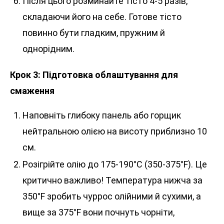
Після цього розминайте тісто 4-5 разів,
складаючи його на себе. Готове тісто
повинно бути гладким, пружним й
однорідним.
Крок 3: Підготовка облаштування для
смаження
Наповніть глибоку панель або горщик
нейтральною олією на висоту приблизно 10
см.
Розігрійте олію до 175-190°C (350-375°F). Це
критично важливо! Температура нижча за
350°F зробить чуррос олійними й сухими, а
вище за 375°F вони почнуть чорніти,