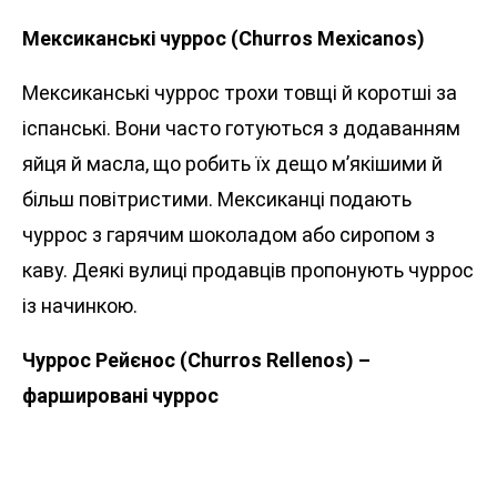
Мексиканські чуррос (Churros Mexicanos)
Мексиканські чуррос трохи товщі й коротші за
іспанські. Вони часто готуються з додаванням
яйця й масла, що робить їх дещо м’якішими й
більш повітристими. Мексиканці подають
чуррос з гарячим шоколадом або сиропом з
каву. Деякі вулиці продавців пропонують чуррос
із начинкою.
Чуррос Рейєнос (Churros Rellenos) –
фаршировані чуррос