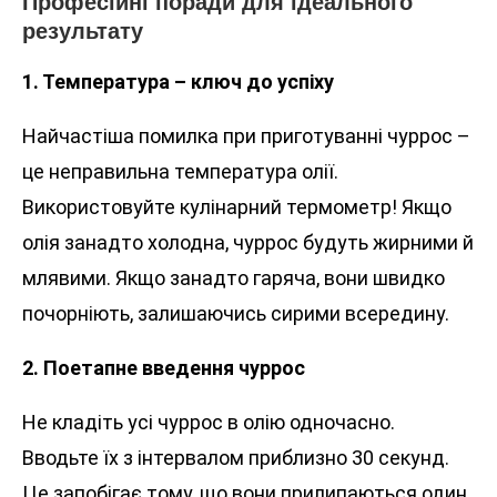
Професійні поради для ідеального
результату
1. Температура – ключ до успіху
Найчастіша помилка при приготуванні чуррос –
це неправильна температура олії.
Використовуйте кулінарний термометр! Якщо
олія занадто холодна, чуррос будуть жирними й
млявими. Якщо занадто гаряча, вони швидко
почорніють, залишаючись сирими всередину.
2. Поетапне введення чуррос
Не кладіть усі чуррос в олію одночасно.
Вводьте їх з інтервалом приблизно 30 секунд.
Це запобігає тому, що вони прилипаються один