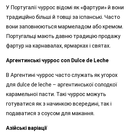
У Португалії чуррос відомі як «фартури» й вони
традиційно більші й товщі за іспанські. Часто
вони заповнюються мармеладом або кремом.
Португальці мають давню традицію продажу
фартур на карнавалах, ярмарках і святах.
Аргентинські чуррос con Dulce de Leche
В Аргентині чуррос часто служать як угорох
для dulce de leche – аргентинської солодкої
карамельної пасти. Такі чуррос можуть
готуватися як з начинкою всередині, так і
подаватися з соусом для макання.
Азійські варіації