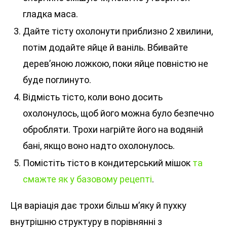
гладка маса.
Дайте тісту охолонути приблизно 2 хвилини,
потім додайте яйце й ваніль. Вбивайте
дерев’яною ложкою, поки яйце повністю не
буде поглинуто.
Відмість тісто, коли воно досить
охолонулось, щоб його можна було безпечно
обробляти. Трохи нагрійте його на водяній
бані, якщо воно надто охолонулось.
Помістіть тісто в кондитерський мішок
та
смажте як у базовому рецепті
.
Ця варіація дає трохи більш м’яку й пухку
внутрішню структуру в порівнянні з