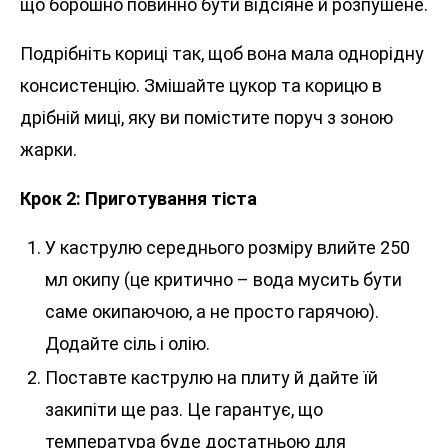
що борошно повинно бути відсіяне й розпушене.
Подрібніть кориці так, щоб вона мала однорідну
консистенцію. Змішайте цукор та корицю в
дрібній миці, яку ви помістите поруч з зоною
жарки.
Крок 2: Приготування тіста
У каструлю середнього розміру влийте 250
мл окипу (це критично – вода мусить бути
саме окипаючою, а не просто гарячою).
Додайте сіль і олію.
Поставте каструлю на плиту й дайте їй
закипіти ще раз. Це гарантує, що
температура буде достатньою для