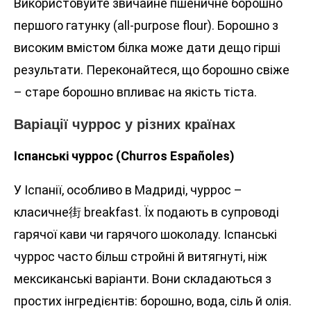
Використовуйте звичайне пшеничне борошно
першого гатунку (all-purpose flour). Борошно з
високим вмістом білка може дати дещо гірші
результати. Переконайтеся, що борошно свіже
– старе борошно впливає на якість тіста.
Варіації чуррос у різних країнах
Іспанські чуррос (Churros Españoles)
У Іспанії, особливо в Мадриді, чуррос –
класичне街 breakfast. Їх подають в супроводі
гарячої кави чи гарячого шоколаду. Іспанські
чуррос часто більш стройні й витягнуті, ніж
мексиканські варіанти. Вони складаються з
простих інгредієнтів: борошно, вода, сіль й олія.