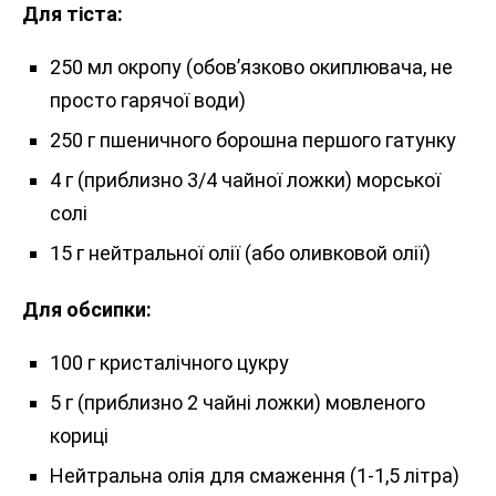
Для тіста:
250 мл окропу (обов’язково окиплювача, не
просто гарячої води)
250 г пшеничного борошна першого гатунку
4 г (приблизно 3/4 чайної ложки) морської
солі
15 г нейтральної олії (або оливковой олії)
Для обсипки:
100 г кристалічного цукру
5 г (приблизно 2 чайні ложки) мовленого
кориці
Нейтральна олія для смаження (1-1,5 літра)