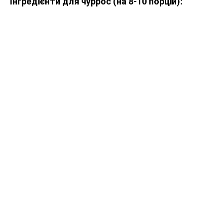
Інгредієнти для чуррос (на 8-10 порцій):