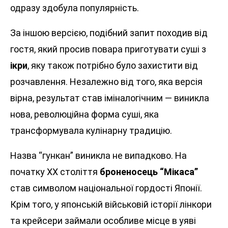
одразу здобула популярність.
За іншою версією, подібний запит походив від
гостя, який просив повара приготувати суші з
ікри
, яку також потрібно було захистити від
розчавлення. Незалежно від того, яка версія
вірна, результат став іміналогічним — виникла
нова, революційна форма суші, яка
трансформувала кулінарну традицію.
Назва “гункан” виникла не випадково. На
початку XX століття
броненосець “Мікаса”
став символом національної гордості Японії.
Крім того, у японській військовій історії лінкори
та крейсери займали особливе місце в уяві