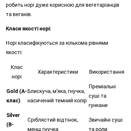
робить норі дуже корисною для вегетаріанців
та веганів.
Класи якості норі:
Норі класифікуються за кількома рівнями
якості:
Клас
Характеристики
Використання
норі
Преміальні
Gold (А-
Блискуча, м’яка, гнучка,
суші та
клас)
насичений темний колір
гункани
Silver
Сріблястий відтінок,
Звичайні суші
(B-
менш гнучка
та роли