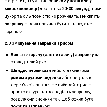
Нагрійте цю суміш на
слабкому вогні або у
мікрохвильовці
(достатньо
20-30 секунд
), поки
цукор та сіль повністю не розчинять.
Не кипіть
заправку
— вона повинна бути теплою, а не
гарячою.
2.3 Змішування заправки з рисом:
Виліште гарячу (але не гарячу) заправку
на
охолоджений рис.
Швидко перемішайте
його декількома
різкими рухами виделки
або спеціальної
дерев’яної лопатки. Не вибивайте рис —
просто аккуратно розподіліть заправку,
розділяючи рисинки так, щоб кожна була
покрита заправкою.