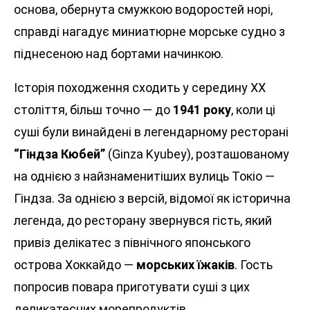
основа, обернута смужкою водоростей норі,
справді нагадує миниатюрне морське судно з
піднесеною над бортами начинкою.
Історія походження сходить у середину XX
століття, більш точно — до
1941 року
, коли ці
суші були винайдені в легендарному ресторані
“Гіндза Кюбей”
(Ginza Kyubey), розташованому
на однією з найзнаменитіших вулиць Токіо —
Гіндза. За однією з версій, відомої як історична
легенда, до ресторану звернувся гість, який
привіз делікатес з північного японського
острова Хоккайдо —
морських їжаків
. Гость
попросив повара приготувати суші з цих
деликатесних морепродуктів.