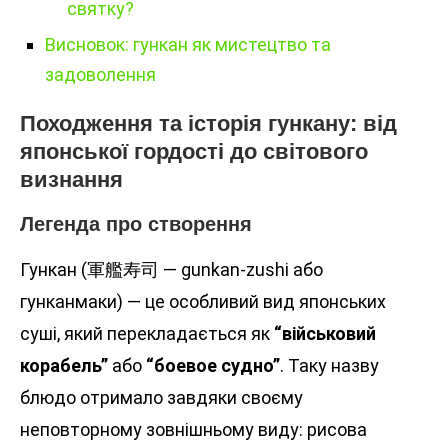
святку?
Висновок: гункан як мистецтво та
задоволення
Походження та історія гункану: від
японської гордості до світового
визнання
Легенда про створення
Гункан (軍艦寿司 — gunkan-zushi або
гунканмаки) — це особливий вид японських
суші, який перекладається як
“військовий
корабель”
або
“боевое судно”
. Таку назву
блюдо отримало завдяки своєму
неповторному зовнішньому виду: рисова