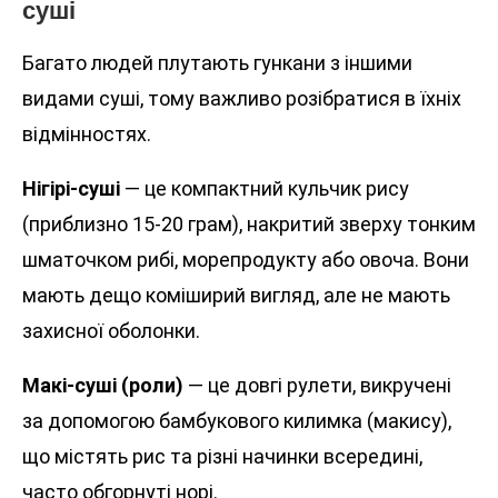
суші
Багато людей плутають гункани з іншими
видами суші, тому важливо розібратися в їхніх
відмінностях.
Нігірі-суші
— це компактний кульчик рису
(приблизно 15-20 грам), накритий зверху тонким
шматочком рибі, морепродукту або овоча. Вони
мають дещо коміширий вигляд, але не мають
захисної оболонки.
Макі-суші (роли)
— це довгі рулети, викручені
за допомогою бамбукового килимка (макису),
що містять рис та різні начинки всередині,
часто обгорнуті норі.