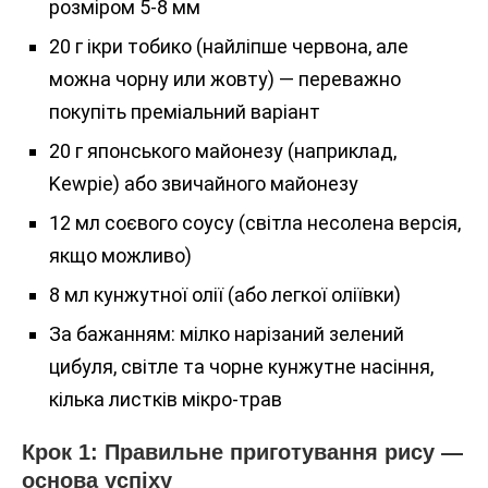
розміром 5-8 мм
20 г ікри тобико (найліпше червона, але
можна чорну или жовту) — переважно
покупіть преміальний варіант
20 г японського майонезу (наприклад,
Kewpie) або звичайного майонезу
12 мл соєвого соусу (світла несолена версія,
якщо можливо)
8 мл кунжутної олії (або легкої оліївки)
За бажанням: мілко нарізаний зелений
цибуля, світле та чорне кунжутне насіння,
кілька листків мікро-трав
Крок 1: Правильне приготування рису —
основа успіху