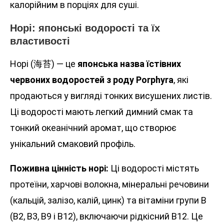
калорійним в порціях для суші.
Норі: японські водорості та їх
властивості
Норі (海苔) — це
японська назва їстівних
червоних водоростей з роду Porphyra
, які
продаються у вигляді тонких висушених листів.
Ці водорості мають легкий димний смак та
тонкий океанічний аромат, що створює
унікальний смаковий профіль.
Поживна цінність норі:
Ці водорості містять
протеїни, харчові волокна, мінеральні речовини
(кальцій, залізо, калій, цинк) та вітаміни групи В
(B2, B3, B9 і B12), включаючи рідкісний B12. Це