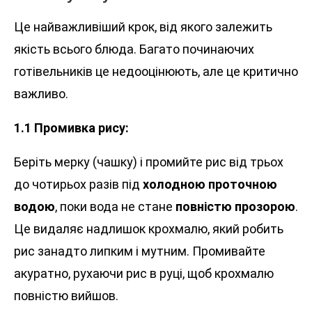
Це найважливіший крок, від якого залежить
якість всього блюда. Багато починаючих
готівельників це недооцінюють, але це критично
важливо.
1.1 Промивка рису:
Беріть мерку (чашку) і промийте рис від трьох
до чотирьох разів під
холодною проточною
водою
, поки вода не стане
повністю прозорою
.
Це видаляє надлишок крохмалю, який робить
рис занадто липким і мутним. Промивайте
акуратно, рухаючи рис в руці, щоб крохмалю
повністю вийшов.