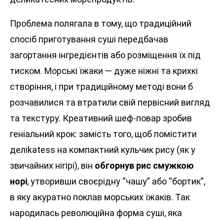
Проблема полягала в тому, що традиційний
спосіб приготування суші передбачав
загортання інгредієнтів або розміщення їх під
тиском. Морські їжаки — дуже ніжні та крихкі
створіння, і при традиційному методі вони б
розчавилися та втратили свій первісний вигляд
та текстуру. Креативний шеф-повар зробив
геніальний крок: замість того, щоб помістити
деліkatess на компактний кульчик рису (як у
звичайних нігірі), він
обгорнув рис смужкою
норі
, утворивши своєрідну “чашу” або “бортик”,
в яку акуратно поклав морських їжаків. Так
народилась революційна форма суші, яка