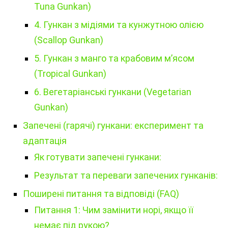
Tuna Gunkan)
4. Гункан з мідіями та кунжутною олією
(Scallop Gunkan)
5. Гункан з манго та крабовим м’ясом
(Tropical Gunkan)
6. Вегетаріанські гункани (Vegetarian
Gunkan)
Запечені (гарячі) гункани: експеримент та
адаптація
Як готувати запечені гункани:
Результат та переваги запечених гунканів:
Поширені питання та відповіді (FAQ)
Питання 1: Чим замінити норі, якщо її
немає під рукою?