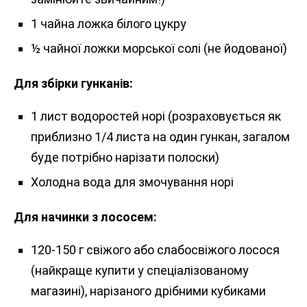
1 чайна ложка білого цукру
½ чайної ложки морської солі (не йодованої)
Для збірки гунканів:
1 лист водоростей норі (розраховується як
приблизно 1/4 листа на один гункан, загалом
буде потрібно нарізати полоски)
Холодна вода для змочування норі
Для начинки з лососем:
120-150 г свіжого або слабосвіжого лосося
(найкраще купити у спеціалізованому
магазині), нарізаного дрібними кубиками