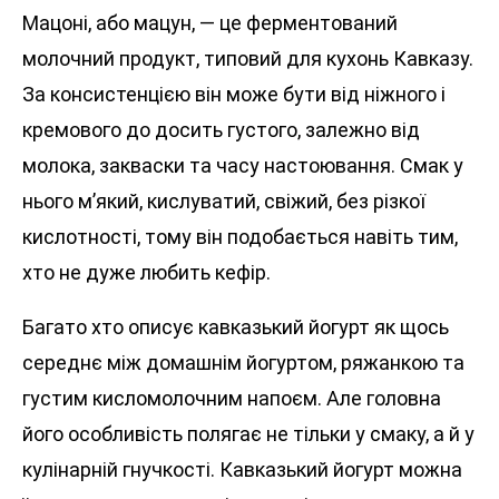
Мацоні, або мацун, — це ферментований
молочний продукт, типовий для кухонь Кавказу.
За консистенцією він може бути від ніжного і
кремового до досить густого, залежно від
молока, закваски та часу настоювання. Смак у
нього м’який, кислуватий, свіжий, без різкої
кислотності, тому він подобається навіть тим,
хто не дуже любить кефір.
Багато хто описує кавказький йогурт як щось
середнє між домашнім йогуртом, ряжанкою та
густим кисломолочним напоєм. Але головна
його особливість полягає не тільки у смаку, а й у
кулінарній гнучкості. Кавказький йогурт можна