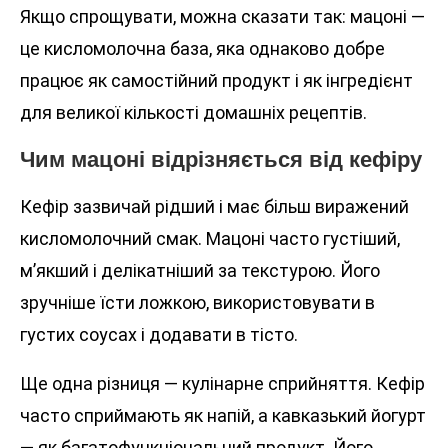
Якщо спрощувати, можна сказати так: мацоні —
це кисломолочна база, яка однаково добре
працює як самостійний продукт і як інгредієнт
для великої кількості домашніх рецептів.
Чим мацоні відрізняється від кефіру
Кефір зазвичай рідший і має більш виражений
кисломолочний смак. Мацоні часто густіший,
м’якший і делікатніший за текстурою. Його
зручніше їсти ложкою, використовувати в
густих соусах і додавати в тісто.
Ще одна різниця — кулінарне сприйняття. Кефір
часто сприймають як напій, а кавказький йогурт
— як багатофункціональний продукт. Його