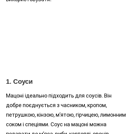
1. Соуси
Мацоні ідеально підходить для соусів. Він
добре поєднується з часником, кропом,
петрушкою, кінзою, м’ятою, гірчицею, лимонним
соком і спеціями. Соус на мацоні можна
подавати до м’яса, риби, картоплі, овочів,