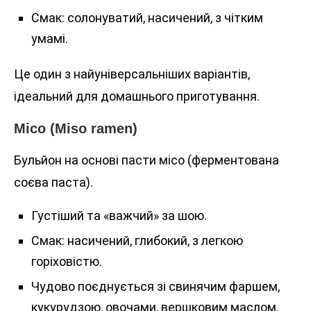
Смак: солонуватий, насичений, з чітким
умамі.
Це один з найуніверсальніших варіантів,
ідеальний для домашнього приготування.
Місо (Miso ramen)
Бульйон на основі пасти місо (ферментована
соєва паста).
Густіший та «важчий» за шою.
Смак: насичений, глибокий, з легкою
горіховістю.
Чудово поєднується зі свинячим фаршем,
кукурудзою, овочами, вершковим маслом.