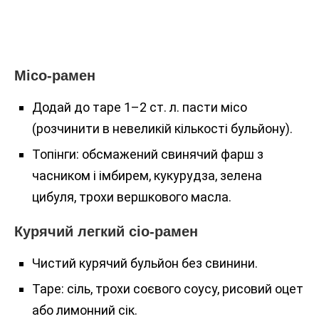
Місо-рамен
Додай до таре 1–2 ст. л. пасти місо
(розчинити в невеликій кількості бульйону).
Топінги: обсмажений свинячий фарш з
часником і імбирем, кукурудза, зелена
цибуля, трохи вершкового масла.
Курячий легкий сіо-рамен
Чистий курячий бульйон без свинини.
Таре: сіль, трохи соєвого соусу, рисовий оцет
або лимонний сік.