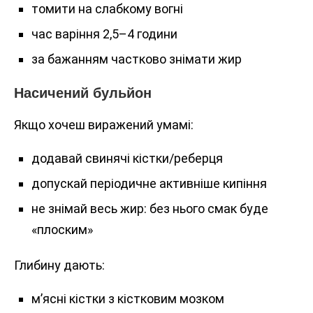
томити на слабкому вогні
час варіння 2,5–4 години
за бажанням частково знімати жир
Насичений бульйон
Якщо хочеш виражений умамі:
додавай свинячі кістки/реберця
допускай періодичне активніше кипіння
не знімай весь жир: без нього смак буде
«плоским»
Глибину дають:
м’ясні кістки з кістковим мозком