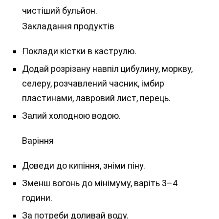
чистіший бульйон.
Закладання продуктів
Поклади кістки в каструлю.
Додай розрізану навпіл цибулину, моркву,
селеру, розчавлений часник, імбир
пластинами, лавровий лист, перець.
Залий холодною водою.
Варіння
Доведи до кипіння, зніми піну.
Зменш вогонь до мінімуму, варіть 3–4
години.
За потреби доливай воду.