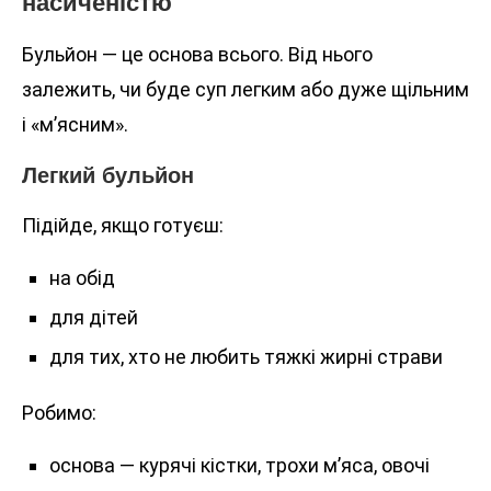
насиченістю
Бульйон — це основа всього. Від нього
залежить, чи буде суп легким або дуже щільним
і «м’ясним».
Легкий бульйон
Підійде, якщо готуєш:
на обід
для дітей
для тих, хто не любить тяжкі жирні страви
Робимо:
основа — курячі кістки, трохи м’яса, овочі