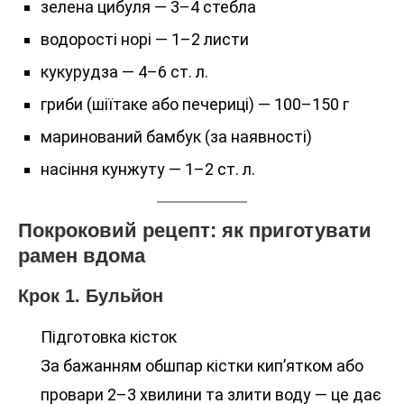
зелена цибуля — 3–4 стебла
водорості норі — 1–2 листи
кукурудза — 4–6 ст. л.
гриби (шіїтаке або печериці) — 100–150 г
маринований бамбук (за наявності)
насіння кунжуту — 1–2 ст. л.
Покроковий рецепт: як приготувати
рамен вдома
Крок 1. Бульйон
Підготовка кісток
За бажанням обшпар кістки кип’ятком або
провари 2–3 хвилини та злити воду — це дає