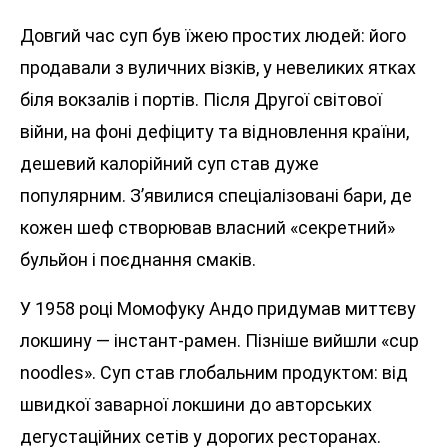
Довгий час суп був їжею простих людей: його
продавали з вуличних візків, у невеликих ятках
біля вокзалів і портів. Після Другої світової
війни, на фоні дефіциту та відновлення країни,
дешевий калорійний суп став дуже
популярним. З’явилися спеціалізовані бари, де
кожен шеф створював власний «секретний»
бульйон і поєднання смаків.
У 1958 році Момофуку Андо придумав миттєву
локшину — інстант-рамен. Пізніше вийшли «cup
noodles». Суп став глобальним продуктом: від
швидкої заварної локшини до авторських
дегустаційних сетів у дорогих ресторанах.