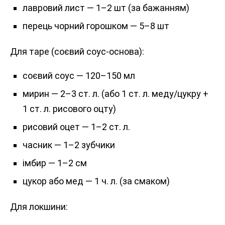
лавровий лист — 1–2 шт (за бажанням)
перець чорний горошком — 5–8 шт
Для таре (соєвий соус-основа):
соєвий соус — 120–150 мл
мирин — 2–3 ст. л. (або 1 ст. л. меду/цукру +
1 ст. л. рисового оцту)
рисовий оцет — 1–2 ст. л.
часник — 1–2 зубчики
імбир — 1–2 см
цукор або мед — 1 ч. л. (за смаком)
Для локшини: