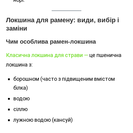
Локшина для рамену: види, вибір і
заміни
Чим особлива рамен-локшина
Класична локшина для страви —
це пшенична
локшина з:
борошном (часто з підвищеним вмістом
білка)
водою
сіллю
лужною водою (кансуй)