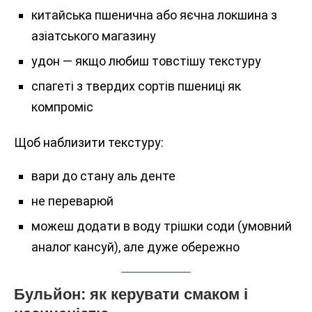
китайська пшенична або яєчна локшина з
азіатського магазину
удон — якщо любиш товстішу текстуру
спагеті з твердих сортів пшениці як
компроміс
Щоб наблизити текстуру:
вари до стану аль денте
не переварюй
можеш додати в воду трішки соди (умовний
аналог кансуй), але дуже обережно
Бульйон: як керувати смаком і