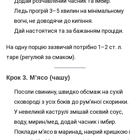
Додай розчавлений часник та імбир.
Ледь прогрій 3–5 хвилин на мінімальному
вогні, не доводячи до кипіння.
Дай настоятися та за бажанням проціди.
На одну порцію зазвичай потрібно 1–2 ст. л.
таре (регулюй за смаком).
Крок 3. М’ясо (чашу)
Посоли свинину, швидко обсмаж на сухій
сковороді з усіх боків до рум’яної скоринки.
У невеликій каструлі змішай соєвий соус,
воду, мирин/мед, додай часник і імбир.
Поклади м’ясо в маринад, накрий кришкою і