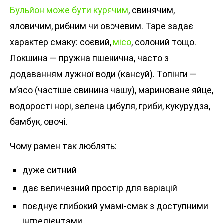
Бульйон може бути курячим
, свинячим,
яловичим, рибним чи овочевим. Таре задає
характер смаку: соєвий,
місо
, солоний тощо.
Локшина — пружна пшенична, часто з
додаванням лужної води (кансуй). Топінги —
м’ясо (частіше свинина чашу), мариноване яйце,
водорості норі, зелена цибуля, гриби, кукурудза,
бамбук, овочі.
Чому рамен так люблять:
дуже ситний
дає величезний простір для варіацій
поєднує глибокий умамі-смак з доступними
інгредієнтами