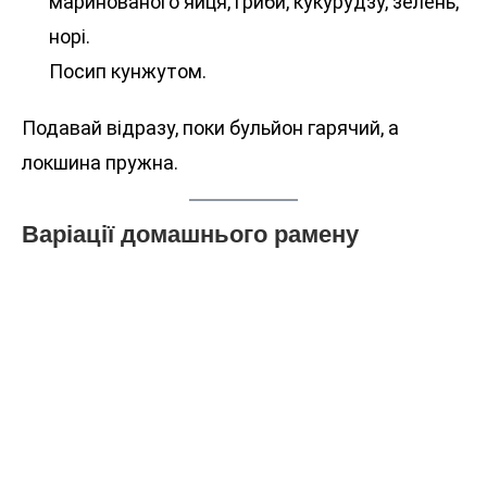
маринованого яйця, гриби, кукурудзу, зелень,
норі.
Посип кунжутом.
Подавай відразу, поки бульйон гарячий, а
локшина пружна.
Варіації домашнього рамену