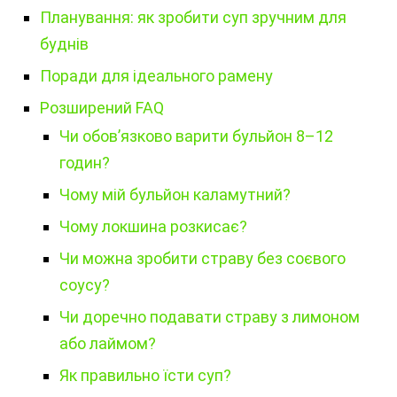
Планування: як зробити суп зручним для
буднів
Поради для ідеального рамену
Розширений FAQ
Чи обов’язково варити бульйон 8–12
годин?
Чому мій бульйон каламутний?
Чому локшина розкисає?
Чи можна зробити страву без соєвого
соусу?
Чи доречно подавати страву з лимоном
або лаймом?
Як правильно їсти суп?