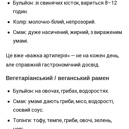
Бульйон: зі свинячих кісток, вариться 8–12
годин.
Колір: молочно-білий, непрозорий.
Смак: дуже насичений, жирний, з вираженим
умамі.
Це вже «важка артилерія» — не на кожен день,
але справжній гастрономічний досвід.
Вегетаріанський / веганський рамен
Бульйон: на овочах, грибах, водоростях.
Смак: умамі дають гриби, місо, водорості,
соєвий соус.
Топінги: тофу, темпе, гриби, овочі, зелень,
норі.