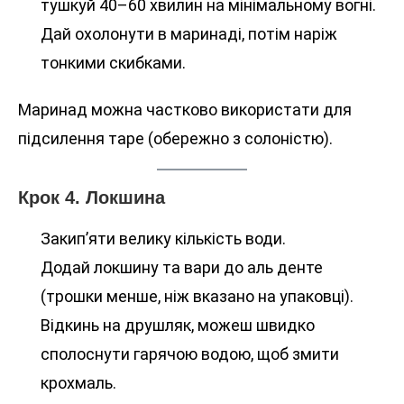
тушкуй 40–60 хвилин на мінімальному вогні.
Дай охолонути в маринаді, потім наріж
тонкими скибками.
Маринад можна частково використати для
підсилення таре (обережно з солоністю).
Крок 4. Локшина
Закип’яти велику кількість води.
Додай локшину та вари до аль денте
(трошки менше, ніж вказано на упаковці).
Відкинь на друшляк, можеш швидко
сполоснути гарячою водою, щоб змити
крохмаль.