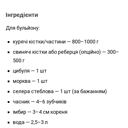
Інгредієнти
Для бульйону:
курячі кістки/частини — 800–1000 г
свинячі кістки або реберця (опційно) — 300–
500 г
цибуля — 1 шт
морква — 1 шт
селера стеблова — 1 шт (за бажанням)
часник — 4–6 зубчиків
імбир — 3–4 см кореня
вода — 2,5–3 л