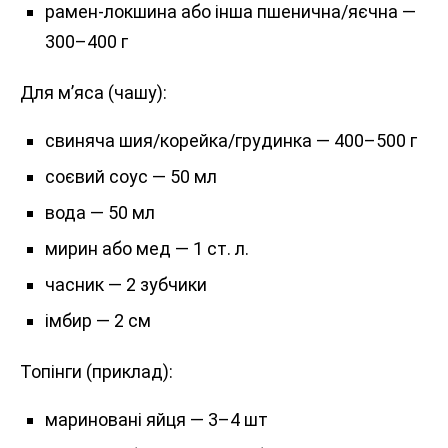
рамен-локшина або інша пшенична/яєчна —
300–400 г
Для м’яса (чашу):
свиняча шия/корейка/грудинка — 400–500 г
соєвий соус — 50 мл
вода — 50 мл
мирин або мед — 1 ст. л.
часник — 2 зубчики
імбир — 2 см
Топінги (приклад):
мариновані яйця — 3–4 шт