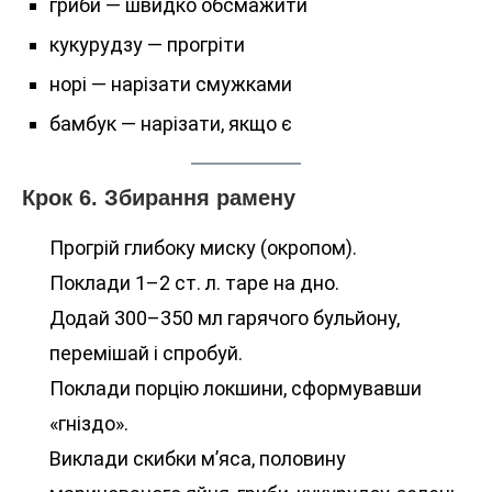
гриби — швидко обсмажити
кукурудзу — прогріти
норі — нарізати смужками
бамбук — нарізати, якщо є
Крок 6. Збирання рамену
Прогрій глибоку миску (окропом).
Поклади 1–2 ст. л. таре на дно.
Додай 300–350 мл гарячого бульйону,
перемішай і спробуй.
Поклади порцію локшини, сформувавши
«гніздо».
Виклади скибки м’яса, половину