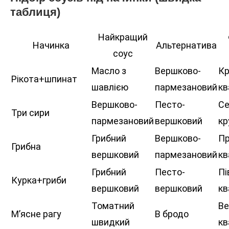
таблиця)
Найкращий
Начинка
Альтернатива
соус
Масло з
Вершково-
Кр
Рікота+шпинат
шавлією
пармезановий
кв
Вершково-
Песто-
Се
Три сири
пармезановий
вершковий
кр
Грибний
Вершково-
Пр
Грибна
вершковий
пармезановий
кв
Грибний
Песто-
Пі
Курка+гриби
вершковий
вершковий
кв
Томатний
Ве
М’ясне рагу
В бродо
швидкий
кв