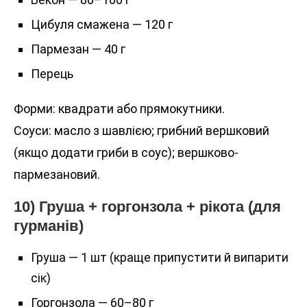
Цибуля смажена — 120 г
Пармезан — 40 г
Перець
Форми: квадрати або прямокутники.
Соуси: масло з шавлією; грибний вершковий
(якщо додати гриби в соус); вершково-
пармезановий.
10) Груша + горгонзола + рікота (для
гурманів)
Груша — 1 шт (краще припустити й випарити
сік)
Горгонзола — 60–80 г