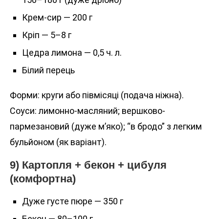
Крем-сир — 200 г
Кріп — 5–8 г
Цедра лимона — 0,5 ч. л.
Білий перець
Форми: круги або півмісяці (подача ніжна).
Соуси: лимонно-масляний; вершково-
пармезановий (дуже м’яко); “в бродо” з легким
бульйоном (як варіант).
9) Картопля + бекон + цибуля
(комфортна)
Дуже густе пюре — 350 г
Бекон — 80–100 г