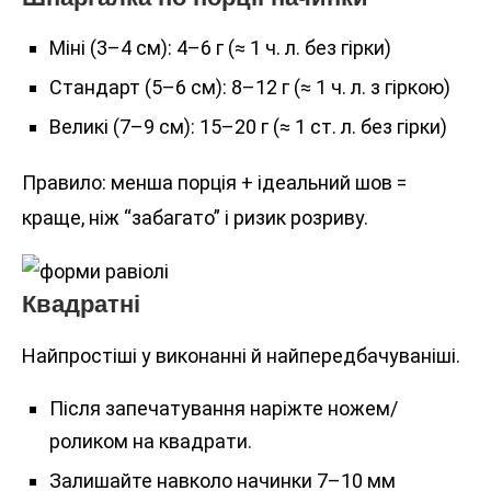
Міні (3–4 см): 4–6 г (≈ 1 ч. л. без гірки)
Стандарт (5–6 см): 8–12 г (≈ 1 ч. л. з гіркою)
Великі (7–9 см): 15–20 г (≈ 1 ст. л. без гірки)
Правило: менша порція + ідеальний шов =
краще, ніж “забагато” і ризик розриву.
Квадратні
Найпростіші у виконанні й найпередбачуваніші.
Після запечатування наріжте ножем/
роликом на квадрати.
Залишайте навколо начинки 7–10 мм