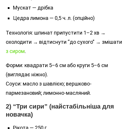
Мускат — дрібка
Цедра лимона — 0,5 ч. л. (опційно)
Технологія: шпинат припустити 1–2 хв →
охолодити → відтиснути “до сухого” → змішати
з сиром
.
Форми: квадрати 5–6 см або круги 5–6 см
(виглядає ніжно).
Соуси: масло з шавлією; вершково-
пармезановий; лимонно-масляний.
2) “Три сири” (найстабільніша для
новачка)
Рікота — 250 г