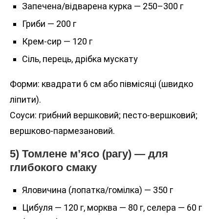
Запечена/відварена курка — 250–300 г
Гриби — 200 г
Крем-сир — 120 г
Сіль, перець, дрібка мускату
Форми: квадрати 6 см або півмісяці (швидко
ліпити).
Соуси: грибний вершковий; песто-вершковий;
вершково-пармезановий.
5) Томлене м’ясо (рагу) — для
глибокого смаку
Яловичина (лопатка/гомілка) — 350 г
Цибуля — 120 г, морква — 80 г, селера — 60 г