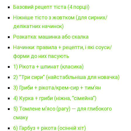
Базовий рецепт тіста (4 порції)
Ніжніше тісто з жовтком (для сирних/
делікатних начинок)
Розкатка: машинка або скалка
Начинки: правила + рецепти, і які соуси/
форми до них пасують
1) Рікота + шпинат (класика)
2) “Три сири” (найстабільніша для новачка)
3) Гриби + рікота/крем-сир + тим’ян
4) Курка + гриби (ніжна, “сімейна”)
5) Томлене м’ясо (рагу) — для глибокого
смаку
6) Гарбуз + рікота (осінній хіт)