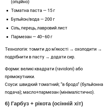
(опційно)
Томатна паста — 15 г
Бульйон/вода — 200 г
Сіль, перець, лавровий лист
Пармезан — 40–60 г
Технологія: томити до м’якості → охолодити →
подрібнити в пасту → додати сир.
Форми: великі квадрати (ravioloni) або
прямокутники.
Соуси: швидкий томатний; “в бродо” (бульйонна
подача); масло+пармезан (мінімалістично).
6) Гарбуз + рікота (осінній хіт)