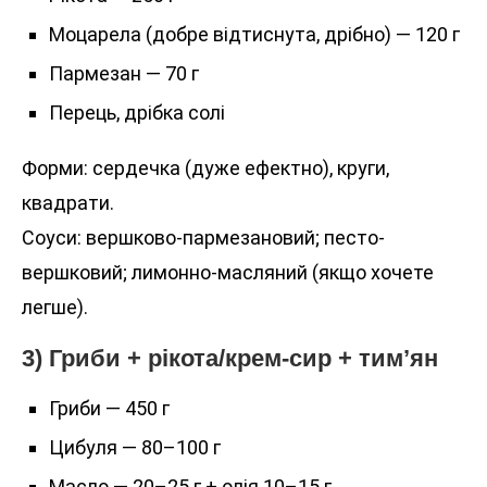
Моцарела (добре відтиснута, дрібно) — 120 г
Пармезан — 70 г
Перець, дрібка солі
Форми: сердечка (дуже ефектно), круги,
квадрати.
Соуси: вершково-пармезановий; песто-
вершковий; лимонно-масляний (якщо хочете
легше).
3) Гриби + рікота/крем-сир + тим’ян
Гриби — 450 г
Цибуля — 80–100 г
Масло — 20–25 г + олія 10–15 г