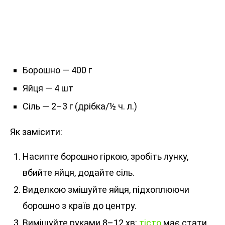
Борошно — 400 г
Яйця — 4 шт
Сіль — 2–3 г (дрібка/½ ч. л.)
Як замісити:
Насипте борошно гіркою, зробіть лунку,
вбийте яйця, додайте сіль.
Виделкою змішуйте яйця, підхоплюючи
борошно з країв до центру.
Вимішуйте руками 8–12 хв:
тісто
має стати