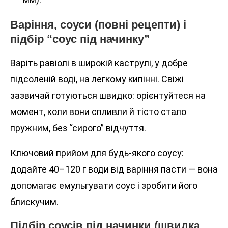
Варіння, соуси (повні рецепти) і
підбір “соус під начинку”
Варіть равіолі в широкій каструлі, у добре
підсоленій воді, на легкому кипінні. Свіжі
зазвичай готуються швидко: орієнтуйтеся на
момент, коли вони спливли й тісто стало
пружним, без “сирого” відчуття.
Ключовий прийом для будь-якого соусу:
додайте 40–120 г води від варіння пасти — вона
допомагає емульгувати соус і зробити його
блискучим.
Підбір соусів під начинки (швидка