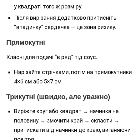
у квадраті того ж розміру.
Після вирізання додатково притисніть
“впадинку” сердечка — це зона ризику.
Прямокутні
Класні для подачі “в ряд” під соус.
Нарізайте стрічками, потім на прямокутники
4×6 см або 5×7 см.
Трикутні (швидко, але уважно)
Виріжте круг або квадрат → начинка на
половину → змочити край → скласти →
притискати від начинки до краю, виганяючи
повітря.