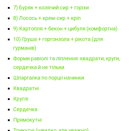
7) Буряк + козячий сир + горіхи
8) Лосось + крем-сир + кріп
9) Картопля + бекон + цибуля (комфортна)
10) Груша + горгонзола + рікота (для
гурманів)
Форми равіолі та ліплення: квадрати, круги,
сердечка й не тільки
Шпаргалка по порції начинки
Квадратні
Круглі
Сердечка
Прямокутні
Трикутні (швидко, але уважно)