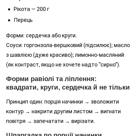
Рікота — 200 г
Перець
Форми: сердечка або круги.
Соуси: горгонзола-вершковий (підсилює); масло
з шавлією (дуже красиво); лимонно-масляний
(як контраст, якщо не хочете надто “сирно”).
Форми равіолі та ліплення:
квадрати, круги, сердечка й не тільки
Принцип один: порція начинки → зволожити
контур → накрити другим листом → вигнати
повітря → запечатати → вирізати.
Шпаргалка по порції начинки