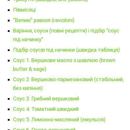
Півмісяці
“Великі” равіолі (ravioloni)
Варіння, соуси (повні рецепти) і підбір “соус
під начинку”
Підбір соусів під начинки (швидка таблиця)
Соус 1. Вершкове масло з шавлією (brown
butter & sage)
Соус 2. Вершково-пармезановий (стабільний,
без кипіння)
Соус 3. Грибний вершковий
Соус 4. Томатний швидкий
Соус 5. Лимонно-масляний (емульсія)
Соус 6. Песто-вершковий