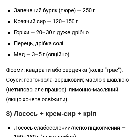
Запечений буряк (пюре) — 250 г
Козячий сир — 120–150 г
Горіхи — 20–30 г дуже дрібно
Перець, дрібка солі
Мед — 3–5 г (опційно)
Форми: квадрати або сердечка (колір “грає”).
Соуси: горгонзола-вершковий; масло з шавлією
(нетипово, але працює); лимонно-масляний
(якщо хочете освіжити).
8) Лосось + крем-сир + кріп
Лосось слабосолений/легко підкопчений —
150–180 г (дуже дрібно)