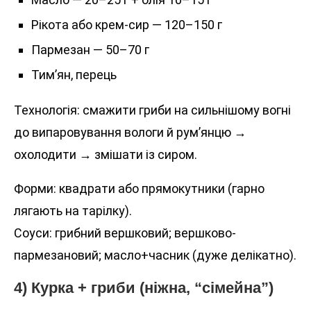
Рікота або крем-сир — 120–150 г
Пармезан — 50–70 г
Тим’ян, перець
Технологія: смажити гриби на сильнішому вогні
до випаровування вологи й рум’янцю →
охолодити → змішати із сиром.
Форми: квадрати або прямокутники (гарно
лягають на тарілку).
Соуси: грибний вершковий; вершково-
пармезановий; масло+часник (дуже делікатно).
4) Курка + гриби (ніжна, “сімейна”)