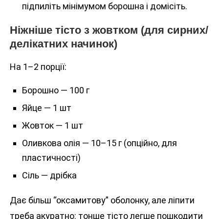
підпиліть мінімумом борошна і домісіть.
Ніжніше тісто з жовтком (для сирних/
делікатних начинок)
На 1–2 порції:
Борошно — 100 г
Яйце — 1 шт
Жовток — 1 шт
Оливкова олія — 10–15 г (опційно, для
пластичності)
Сіль — дрібка
Дає більш “оксамитову” оболонку, але ліпити
треба акуратно: тонше тісто легше пошкодити