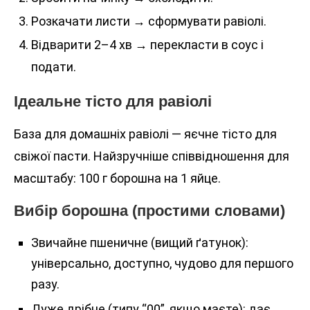
Розкачати листи → сформувати равіолі.
Відварити 2–4 хв → перекласти в соус і
подати.
Ідеальне тісто для равіолі
База для домашніх равіолі — яєчне тісто для
свіжої пасти. Найзручніше співвідношення для
масштабу: 100 г борошна на 1 яйце.
Вибір борошна (простими словами)
Звичайне пшеничне (вищий ґатунок):
універсально, доступно, чудово для першого
разу.
Дуже дрібне (типу “00”, якщо маєте): дає