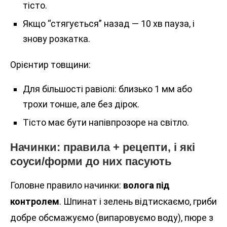
тісто.
Якщо “стягується” назад — 10 хв пауза, і
знову розкатка.
Орієнтир товщини:
Для більшості равіолі: близько 1 мм або
трохи тонше, але без дірок.
Тісто має бути напівпрозоре на світло.
Начинки: правила + рецепти, і які
соуси/форми до них пасують
Головне правило начинки:
волога під
контролем
. Шпинат і зелень відтискаємо, гриби
добре обсмажуємо (випаровуємо воду), пюре з