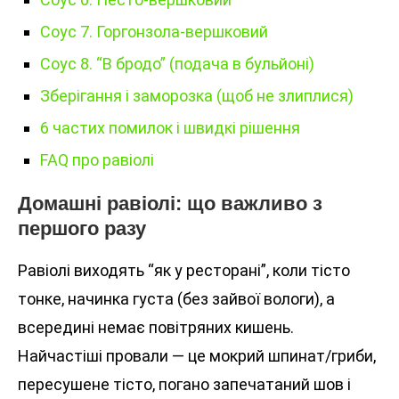
Соус 7. Горгонзола-вершковий
Соус 8. “В бродо” (подача в бульйоні)
Зберігання і заморозка (щоб не злиплися)
6 частих помилок і швидкі рішення
FAQ про равіолі
Домашні равіолі: що важливо з
першого разу
Равіолі виходять “як у ресторані”, коли тісто
тонке, начинка густа (без зайвої вологи), а
всередині немає повітряних кишень.
Найчастіші провали — це мокрий шпинат/гриби,
пересушене тісто, погано запечатаний шов і