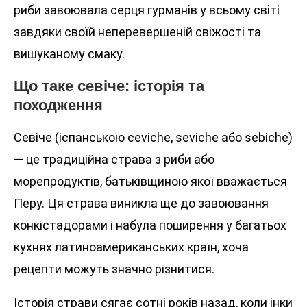
риби завоювала серця гурманів у всьому світі
завдяки своїй неперевершеній свіжості та
вишуканому смаку.
Що таке севіче: історія та
походження
Севіче (іспанською ceviche, seviche або sebiche)
— це традиційна страва з риби або
морепродуктів, батьківщиною якої вважається
Перу. Ця страва виникла ще до завоювання
конкістадорами і набула поширення у багатьох
кухнях латиноамериканських країн, хоча
рецепти можуть значно різнитися.
Історія страви сягає сотні років назад, коли інки