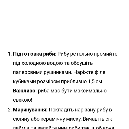
Підготовка риби:
Рибу ретельно промийте
під холодною водою та обсушіть
паперовими рушниками. Наріжте філе
кубиками розміром приблизно 1,5 см.
Важливо:
риба має бути максимально
свіжою!
Маринування:
Покладіть нарізану рибу в
скляну або керамічну миску. Вичавіть сік
лаймів та залийте ним рибу так, щоб вона