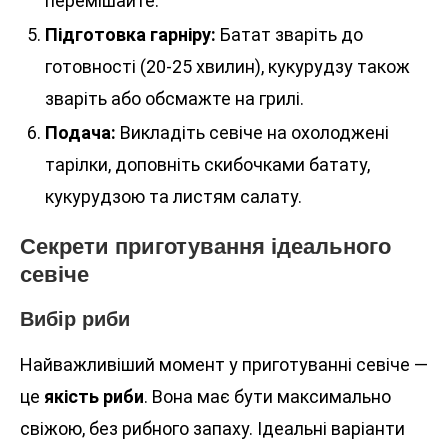
перемішайте.
Підготовка гарніру:
Батат зваріть до
готовності (20-25 хвилин), кукурудзу також
зваріть або обсмажте на грилі.
Подача:
Викладіть севіче на охолоджені
тарілки, доповніть скибочками батату,
кукурудзою та листям салату.
Секрети приготування ідеального
севіче
Вибір риби
Найважливіший момент у приготуванні севіче —
це
якість риби
. Вона має бути максимально
свіжою, без рибного запаху. Ідеальні варіанти