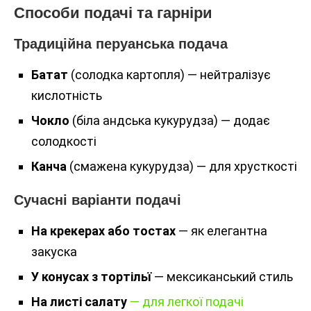
Способи подачі та гарніри
Традиційна перуанська подача
Батат
(солодка картопля) — нейтралізує
кислотність
Чокло
(біла андська кукурудза) — додає
солодкості
Канча
(смажена кукурудза) — для хрусткості
Сучасні варіанти подачі
На крекерах або тостах
— як елегантна
закуска
У конусах з тортільї
— мексиканський стиль
На листі салату
— для легкої подачі