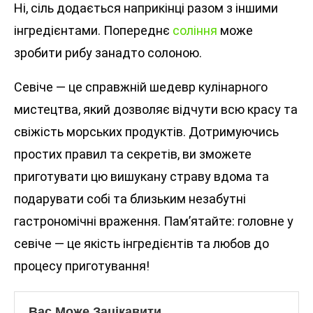
Ні, сіль додається наприкінці разом з іншими
інгредієнтами. Попереднє
соління
може
зробити рибу занадто солоною.
Севіче — це справжній шедевр кулінарного
мистецтва, який дозволяє відчути всю красу та
свіжість морських продуктів. Дотримуючись
простих правил та секретів, ви зможете
приготувати цю вишукану страву вдома та
подарувати собі та близьким незабутні
гастрономічні враження. Пам’ятайте: головне у
севіче — це якість інгредієнтів та любов до
процесу приготування!
Вас Може Зацікавити