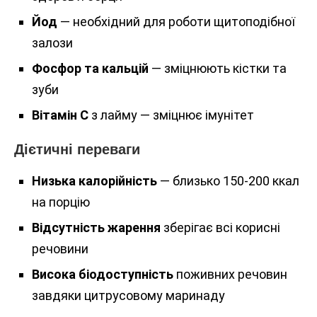
Йод
— необхідний для роботи щитоподібної
залози
Фосфор та кальцій
— зміцнюють кістки та
зуби
Вітамін C
з лайму — зміцнює імунітет
Дієтичні переваги
Низька калорійність
— близько 150-200 ккал
на порцію
Відсутність жарення
зберігає всі корисні
речовини
Висока біодоступність
поживних речовин
завдяки цитрусовому маринаду