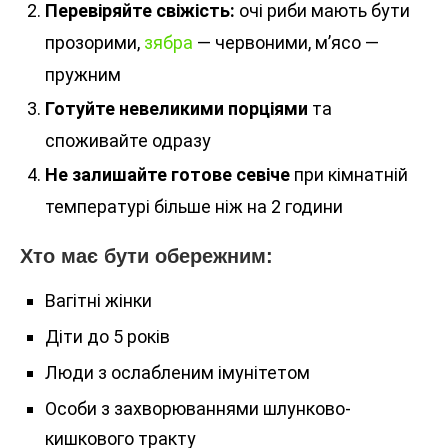
Перевіряйте свіжість:
очі риби мають бути
прозорими,
зябра
— червоними, м’ясо —
пружним
Готуйте невеликими порціями
та
споживайте одразу
Не залишайте готове севіче
при кімнатній
температурі більше ніж на 2 години
Хто має бути обережним:
Вагітні жінки
Діти до 5 років
Люди з ослабленим імунітетом
Особи з захворюваннями шлунково-
кишкового тракту