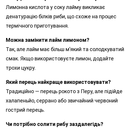
Лимонна кислота у соку лайму викликає
денатурацію білків риби, що схоже на процес
термічного приготування.
Можна замінити лайм лимоном?
Так, але лайм має більш м’який та солодкуватий
смак. Якщо використовуєте лимон, додайте
трохи цукру.
Який перець найкраще використовувати?
Традиційно — перець рокото з Перу, але підійде
халапеньйо, серрано або звичайний червоний
гострий перець.
Чи потрібно солити рибу заздалегідь?