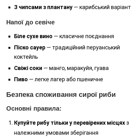
З чипсами з плантану
— карибський варіант
Напої до севіче
Біле сухе вино
— класичне поєднання
Піско сауер
— традиційний перуанський
коктейль
Свіжі соки
— манго, маракуйя, гуава
Пиво
— легке лагер або пшеничне
Безпека споживання сирої риби
Основні правила:
Купуйте рибу тільки у перевірених місцях
з
належними умовами зберігання