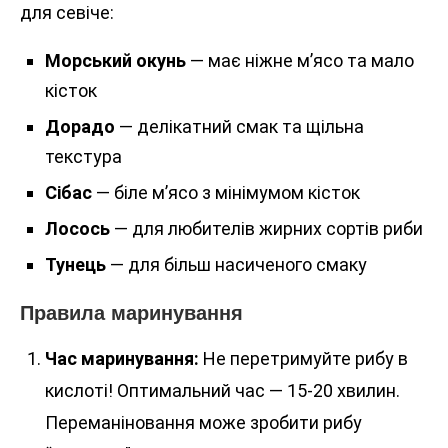
для севіче:
Морський окунь
— має ніжне м’ясо та мало
кісток
Дорадо
— делікатний смак та щільна
текстура
Сібас
— біле м’ясо з мінімумом кісток
Лосось
— для любителів жирних сортів риби
Тунець
— для більш насиченого смаку
Правила маринування
Час маринування:
Не перетримуйте рибу в
кислоті! Оптимальний час — 15-20 хвилин.
Переманіновання може зробити рибу