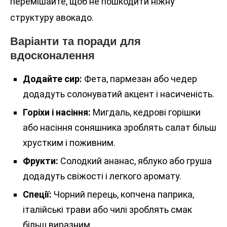
перемішайте, щоб не пошкодити ніжну
структуру авокадо.
Варіанти та поради для
вдосконалення
Додайте сир:
Фета, пармезан або чедер
додадуть солонуватий акцент і насиченість.
Горіхи і насіння:
Мигдаль, кедрові горішки
або насіння соняшника зроблять салат більш
хрустким і поживним.
Фрукти:
Солодкий ананас, яблуко або груша
додадуть свіжості і легкого аромату.
Спеції:
Чорний перець, копчена паприка,
італійські трави або чилі зроблять смак
більш виразним.