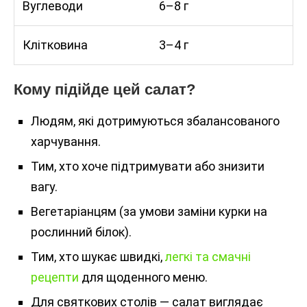
Вуглеводи
6–8 г
Клітковина
3–4 г
Кому підійде цей салат?
Людям, які дотримуються збалансованого
харчування.
Тим, хто хоче підтримувати або знизити
вагу.
Вегетаріанцям (за умови заміни курки на
рослинний білок).
Тим, хто шукає швидкі,
легкі та смачні
рецепти
для щоденного меню.
Для святкових столів — салат виглядає