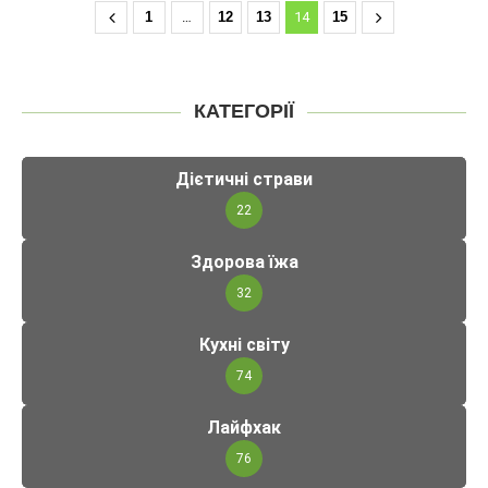
1
…
12
13
14
15
КАТЕГОРІЇ
Дієтичні страви
22
Здорова їжа
32
Кухні світу
74
Лайфхак
76