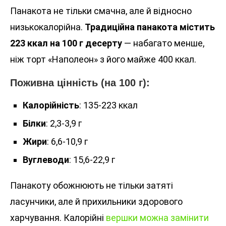
Панакота не тільки смачна, але й відносно
низькокалорійна.
Традиційна панакота містить
223 ккал на 100 г десерту
— набагато менше,
ніж торт «Наполеон» з його майже 400 ккал.
Поживна цінність (на 100 г):
Калорійність
: 135-223 ккал
Білки
: 2,3-3,9 г
Жири
: 6,6-10,9 г
Вуглеводи
: 15,6-22,9 г
Панакоту обожнюють не тільки затяті
ласунчики, але й прихильники здорового
харчування. Калорійні
вершки можна замінити