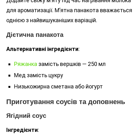
Додайте свіжу м’яту під час нагрівання молока
для ароматизації. М’ятна панакота вважається
однією з найвишуканіших варіацій.
Дієтична панакота
Альтернативні інгредієнти
:
Ряжанка
замість вершків — 250 мл
Мед замість цукру
Низькожирна сметана або йогурт
Приготування соусів та доповнень
Ягідний соус
Інгредієнти
: