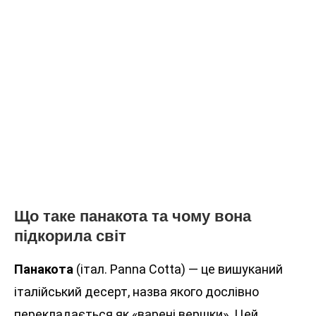
Що таке панакота та чому вона
підкорила світ
Панакота
(італ. Panna Cotta) — це вишуканий
італійський десерт, назва якого дослівно
перекладається як «варені вершки». Цей