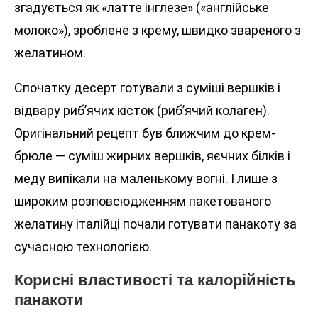
згадується як «латте інглезе» («англійське
молоко»), зроблене з крему, швидко звареного з
желатином.
Спочатку десерт готували з суміші вершків і
відвару риб’ячих кісток (риб’ячий колаген).
Оригінальний рецепт був ближчим до крем-
брюле — суміш жирних вершків, яєчних білків і
меду випікали на маленькому вогні. І лише з
широким розповсюдженням пакетованого
желатину італійці почали готувати панакоту за
сучасною технологією.
Корисні властивості та калорійність
панакоти