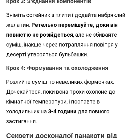
Крок 3: З’єднання компонентів
Зніміть сотейник з плити і додайте набряклий
желатин.
Ретельно перемішуйте, доки він
повністю не розійдеться
, але не збивайте
суміш, інакше через потрапляння повітря у
десерті утворяться бульбашки.
Крок 4: Формування та охолодження
Розлийте суміш по невеликих формочках.
Дочекайтеся, поки вона трохи охолоне до
кімнатної температури, і поставте в
холодильник на
3-4 години
для повного
застигання.
Секрети досконалої панакоти від