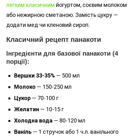
легким класичним
йогуртом, соєвим молоком
або нежирною сметаною. Замість цукру —
додати мед чи кленовий сироп.
Класичний рецепт панакоти
Інгредієнти для базової панакоти (4
порції):
Вершки 33-35%
— 500 мл
Молоко
— 150-250 мл
Цукор
— 70-100 г
Желатин
— 10-15 г
Холодна вода
— 80-120 мл
Ваніль
— 1 стручок або 1 ч.л. ванільного