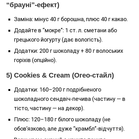
“брауні”-ефект)
Заміна: мінус 40 г борошна, плюс 40 г какао.
Додайте в “мокре”: 1 ст. л. сметани або
грецького йогурту (дає вологість).
Додатки: 200 г шоколаду + 80 г волоських
горіхів (опційно).
5) Cookies & Cream (Oreo-стайл)
Додатки: 160–200 г подрібненого
шоколадного сендвіч-печива (частину — в
тісто, частину — на декор).
Плюс: 120–180 г білого шоколаду (не
обов’язково, але дуже “крамбл”-відчуття).