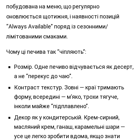
побудована на меню, що регулярно
оновлюється щотижня, і наявності позицій
“Always Available” поряд із сезонними/
лімітованими смаками.
Чому ці печива так “чіпляють”:
Розмір. Одне печиво відчувається як десерт,
а не “перекус до чаю”.
Контраст текстур. Зовні — краї тримають
форму, всередині — м’яко, трохи тягуче,
інколи майже “підплавлено”.
Декор як у кондитерській. Крем-сирний,
масляний крем, ганаш, карамельні шари —
усе це легко зробити вдома, якщо знати