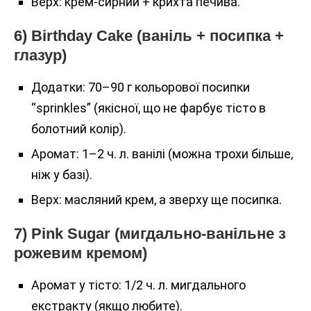
Верх: крем-сирний + крихта печива.
6) Birthday Cake (ваніль + посипка +
глазур)
Додатки: 70–90 г кольорової посипки
“sprinkles” (якісної, що не фарбує тісто в
болотний колір).
Аромат: 1–2 ч. л. ванілі (можна трохи більше,
ніж у базі).
Верх: масляний крем, а зверху ще посипка.
7) Pink Sugar (мигдально-ванільне з
рожевим кремом)
Аромат у тісто: 1/2 ч. л. мигдального
екстракту (якщо любите).