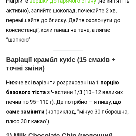
Нагрійте
вершки до гарячого стану
(не кип’ятіть
активно), залийте шоколад, почекайте 2 хв,
перемішайте до блиску. Дайте охолонути до
консистенції, коли ганаш не тече, а лягає
“шапкою”.
Варіації крамбл кукіс (15 смаків +
точні зміни)
Нижче всі варіанти розраховані на
1 порцію
базового тіста
з Частини 1/3 (10–12 великих
печив по 95–110 г). Де потрібно — я пишу,
що
саме замінити
(наприклад, “мінус 30 г борошна,
плюс 30 г какао”).
1) Milk Chocolate Chip (молочний