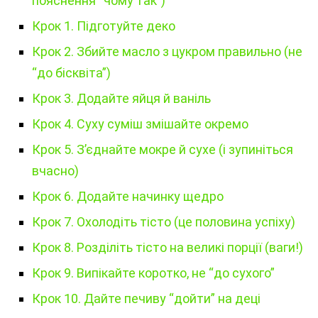
пояснення “чому так”)
Крок 1. Підготуйте деко
Крок 2. Збийте масло з цукром правильно (не
“до бісквіта”)
Крок 3. Додайте яйця й ваніль
Крок 4. Суху суміш змішайте окремо
Крок 5. З’єднайте мокре й сухе (і зупиніться
вчасно)
Крок 6. Додайте начинку щедро
Крок 7. Охолодіть тісто (це половина успіху)
Крок 8. Розділіть тісто на великі порції (ваги!)
Крок 9. Випікайте коротко, не “до сухого”
Крок 10. Дайте печиву “дойти” на деці