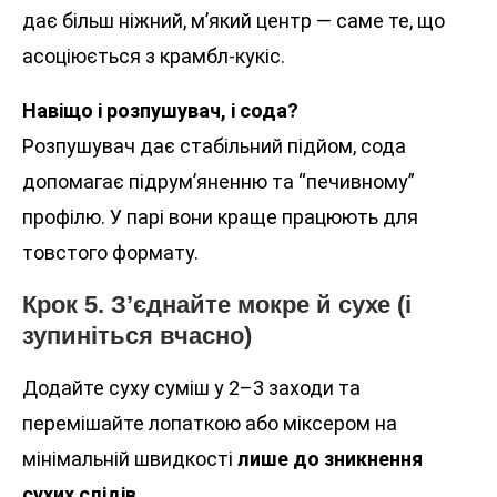
дає більш ніжний, м’який центр — саме те, що
асоціюється з крамбл-кукіс.
Навіщо і розпушувач, і сода?
Розпушувач дає стабільний підйом, сода
допомагає підрум’яненню та “печивному”
профілю. У парі вони краще працюють для
товстого формату.
Крок 5. З’єднайте мокре й сухе (і
зупиніться вчасно)
Додайте суху суміш у 2–3 заходи та
перемішайте лопаткою або міксером на
мінімальній швидкості
лише до зникнення
сухих слідів
.