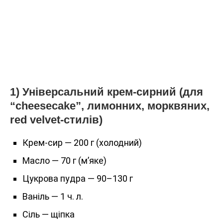
1) Універсальний крем-сирний (для
“cheesecake”, лимонних, морквяних,
red velvet-стилів)
Крем-сир — 200 г (холодний)
Масло — 70 г (м’яке)
Цукрова пудра — 90–130 г
Ваніль — 1 ч. л.
Сіль — щіпка