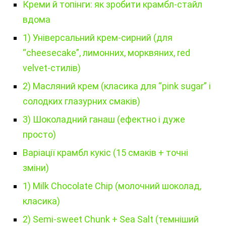
Креми й топінги: як зробити крамбл-стайл
вдома
1) Універсальний крем-сирний (для
“cheesecake”, лимонних, морквяних, red
velvet-стилів)
2) Масляний крем (класика для “pink sugar” і
солодких глазурних смаків)
3) Шоколадний ганаш (ефектно і дуже
просто)
Варіації крамбл кукіс (15 смаків + точні
зміни)
1) Milk Chocolate Chip (молочний шоколад,
класика)
2) Semi-sweet Chunk + Sea Salt (темніший