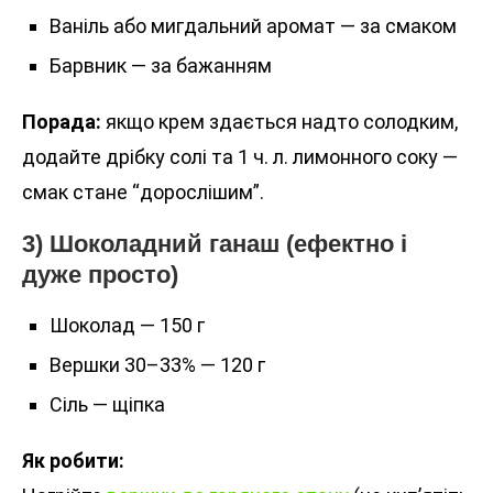
Ваніль або мигдальний аромат — за смаком
Барвник — за бажанням
Порада:
якщо крем здається надто солодким,
додайте дрібку солі та 1 ч. л. лимонного соку —
смак стане “дорослішим”.
3) Шоколадний ганаш (ефектно і
дуже просто)
Шоколад — 150 г
Вершки 30–33% — 120 г
Сіль — щіпка
Як робити: