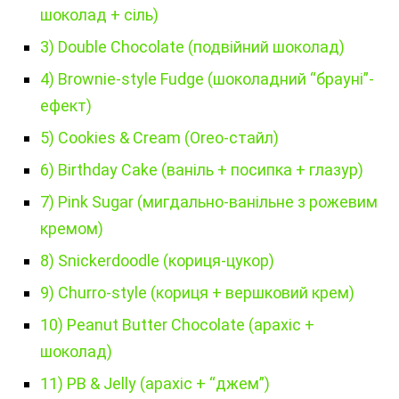
шоколад + сіль)
3) Double Chocolate (подвійний шоколад)
4) Brownie-style Fudge (шоколадний “брауні”-
ефект)
5) Cookies & Cream (Oreo-стайл)
6) Birthday Cake (ваніль + посипка + глазур)
7) Pink Sugar (мигдально-ванільне з рожевим
кремом)
8) Snickerdoodle (кориця-цукор)
9) Churro-style (кориця + вершковий крем)
10) Peanut Butter Chocolate (арахіс +
шоколад)
11) PB & Jelly (арахіс + “джем”)