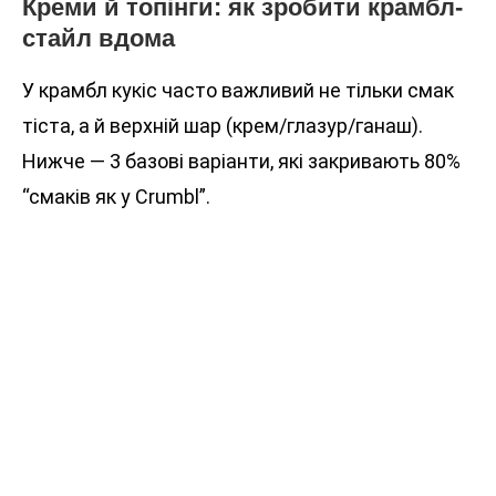
Креми й топінги: як зробити крамбл-
стайл вдома
У крамбл кукіс часто важливий не тільки смак
тіста, а й верхній шар (крем/глазур/ганаш).
Нижче — 3 базові варіанти, які закривають 80%
“смаків як у Crumbl”.