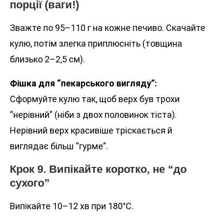
порції (ваги!)
Зважте по 95–110 г на кожне печиво. Скачайте
кулю, потім злегка приплюсніть (товщина
близько 2–2,5 см).
Фішка для “пекарського вигляду”:
Сформуйте кулю так, щоб верх був трохи
“нерівний” (ніби з двох половинок тіста).
Нерівний верх красивіше тріскається й
виглядає більш “гурме”.
Крок 9. Випікайте коротко, не “до
сухого”
Випікайте 10–12 хв при 180°C.