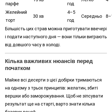
парфе
год
Желейний
4–5
30 хв
Середньо
8–
торт
год
Більшість цих страв можна приготувати ввечері
і подати наступного дня — вони тільки виграють
від довшого часу в холоді.
Кілька важливих нюансів перед
початком
Майже всі десерти з цієї добірки тримаються
на одному з трьох принципів: желатин, збиті
вершки або заморожування. Щоб не зіпсувати
результат ще на старті, варто знати кілька
базових речей.