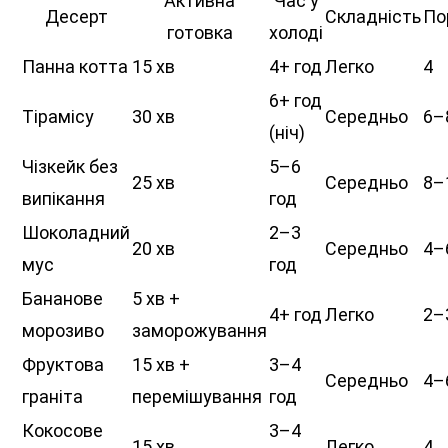
Активна
Час у
Десерт
Складність
По
готовка
холоді
Панна котта
15 хв
4+ год
Легко
4
6+ год
Тірамісу
30 хв
Середньо
6–
(ніч)
Чізкейк без
5–6
25 хв
Середньо
8–
випікання
год
Шоколадний
2–3
20 хв
Середньо
4–
мус
год
Бананове
5 хв +
4+ год
Легко
2–
морозиво
заморожування
Фруктова
15 хв +
3–4
Середньо
4–
граніта
перемішування
год
Кокосове
3–4
15 хв
Легко
4