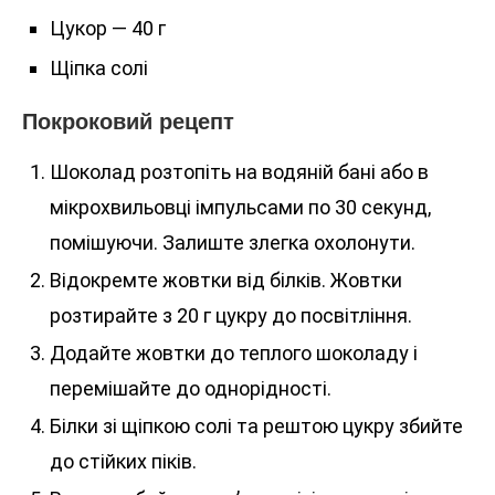
Цукор — 40 г
Щіпка солі
Покроковий рецепт
Шоколад розтопіть на водяній бані або в
мікрохвильовці імпульсами по 30 секунд,
помішуючи. Залиште злегка охолонути.
Відокремте жовтки від білків. Жовтки
розтирайте з 20 г цукру до посвітління.
Додайте жовтки до теплого шоколаду і
перемішайте до однорідності.
Білки зі щіпкою солі та рештою цукру збийте
до стійких піків.