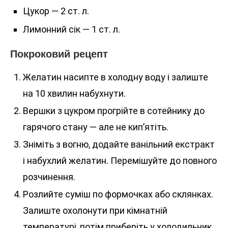
Цукор — 2 ст. л.
Лимонний сік — 1 ст. л.
Покроковий рецепт
Желатин насипте в холодну воду і залиште
на 10 хвилин набухнути.
Вершки з цукром прогрійте в сотейнику до
гарячого стану — але не кип’ятіть.
Зніміть з вогню, додайте ванільний екстракт
і набухлий желатин. Перемішуйте до повного
розчинення.
Розлийте суміш по формочках або склянках.
Залиште охолонути при кімнатній
температурі, потім приберіть у холодильник