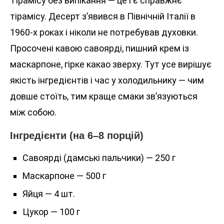
Тірамісу без випікання — це і є справжнє
тірамісу. Десерт з’явився в Північній Італії в
1960-х роках і ніколи не потребував духовки.
Просочені кавою савоярді, пишний крем із
маскарпоне, гірке какао зверху. Тут усе вирішує
якість інгредієнтів і час у холодильнику — чим
довше стоїть, тим краще смаки зв’язуються
між собою.
Інгредієнти (на 6–8 порцій)
Савоярді (дамські пальчики) — 250 г
Маскарпоне — 500 г
Яйця — 4 шт.
Цукор — 100 г