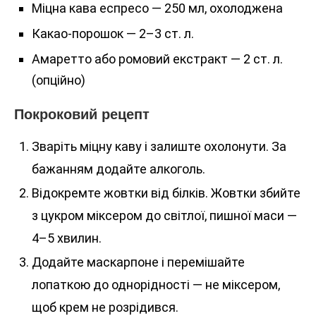
Міцна кава еспресо — 250 мл, охолоджена
Какао-порошок — 2–3 ст. л.
Амаретто або ромовий екстракт — 2 ст. л.
(опційно)
Покроковий рецепт
Зваріть міцну каву і залиште охолонути. За
бажанням додайте алкоголь.
Відокремте жовтки від білків. Жовтки збийте
з цукром міксером до світлої, пишної маси —
4–5 хвилин.
Додайте маскарпоне і перемішайте
лопаткою до однорідності — не міксером,
щоб крем не розрідився.