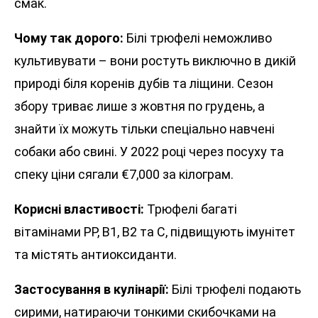
смак.
Чому так дорого:
Білі трюфелі неможливо
культивувати – вони ростуть виключно в дикій
природі біля коренів дубів та ліщини. Сезон
збору триває лише з жовтня по грудень, а
знайти їх можуть тільки спеціально навчені
собаки або свині. У 2022 році через посуху та
спеку ціни сягали €7,000 за кілограм.
Корисні властивості:
Трюфелі багаті
вітамінами PP, B1, B2 та C, підвищують імунітет
та містять антиоксиданти.
Застосування в кулінарії:
Білі трюфелі подають
сирими, натираючи тонкими скибочками на