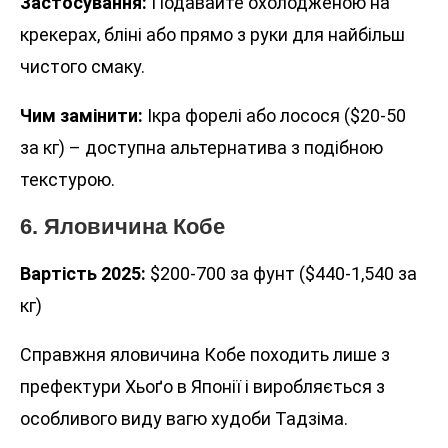
Застосування:
Подавайте охолодженою на
крекерах, бліні або прямо з руки для найбільш
чистого смаку.
Чим замінити:
Ікра форелі або лосося ($20-50
за кг) – доступна альтернатива з подібною
текстурою.
6. Яловичина Кобе
Вартість 2025:
$200-700 за фунт ($440-1,540 за
кг)
Справжня яловичина Кобе походить лише з
префектури Хьоґо в Японії і виробляється з
особливого виду вагю худоби Тадзіма.