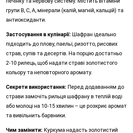
печінку та нервову систему. Містить вітаміни
групи B, C, А, мінерали (калій, магній, кальцій) та
антиоксиданти.
Застосування в кулінарії:
Шафран ідеально
підходить до плову, паельї, ризотто, рисових
страв, супів та десертів. На порцію достатньо
2-10 рилець, щоб надати страві золотистого
кольору та неповторного аромату.
Секрети використання:
Перед додаванням до
страви замочіть рильця шафрану в теплій воді
або молоці на 10-15 хвилин – це розкриє аромат
та вивільнить барвники.
Чим замінити:
Куркума надасть золотистий