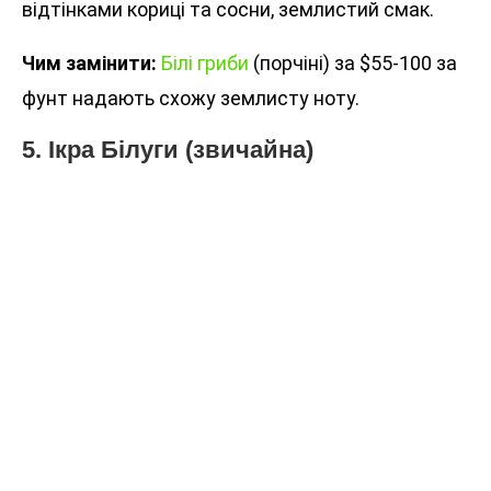
відтінками кориці та сосни, землистий смак.
Чим замінити:
Білі гриби
(порчіні) за $55-100 за
фунт надають схожу землисту ноту.
5. Ікра Білуги (звичайна)