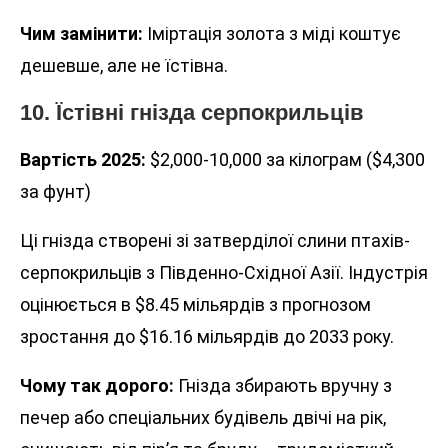
Чим замінити:
Іміртація золота з міді коштує
дешевше, але не їстівна.
10. Їстівні гнізда серпокрильців
Вартість 2025:
$2,000-10,000 за кілограм ($4,300
за фунт)
Ці гнізда створені зі затверділої слини птахів-
серпокрильців з Південно-Східної Азії. Індустрія
оцінюється в $8.45 мільярдів з прогнозом
зростання до $16.16 мільярдів до 2033 року.
Чому так дорого:
Гнізда збирають вручну з
печер або спеціальних будівель двічі на рік,