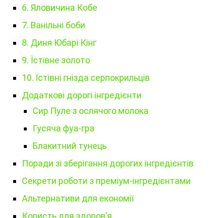
6. Яловичина Кобе
7. Ванільні боби
8. Диня Юбарі Кінг
9. Їстівне золото
10. Їстівні гнізда серпокрильців
Додаткові дорогі інгредієнти
Сир Пуле з ослячого молока
Гусяча фуа-гра
Блакитний тунець
Поради зі зберігання дорогих інгредієнтів
Секрети роботи з преміум-інгредієнтами
Альтернативи для економії
Користь для здоров’я