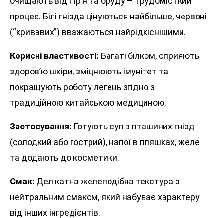
очищають від пір’я та бруду – трудомісткий
процес. Білі гнізда цінуються найбільше, червоні
(“кривавих”) вважаються найрідкіснішими.
Корисні властивості:
Багаті білком, сприяють
здоров’ю шкіри, зміцнюють імунітет та
покращують роботу легень згідно з
традиційною китайською медициною.
Застосування:
Готують суп з пташиних гнізд
(солодкий або гострий), напої в пляшках, желе
та додають до косметики.
Смак:
Делікатна желеподібна текстура з
нейтральним смаком, який набуває характеру
від інших інгредієнтів.