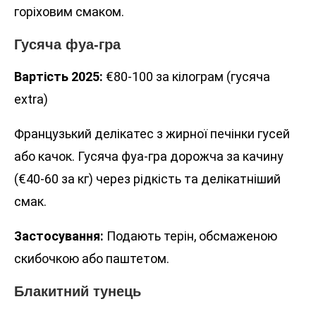
горіховим смаком.
Гусяча фуа-гра
Вартість 2025:
€80-100 за кілограм (гусяча
extra)
Французький делікатес з жирної печінки гусей
або качок. Гусяча фуа-гра дорожча за качину
(€40-60 за кг) через рідкість та делікатніший
смак.
Застосування:
Подають терін, обсмаженою
скибочкою або паштетом.
Блакитний тунець