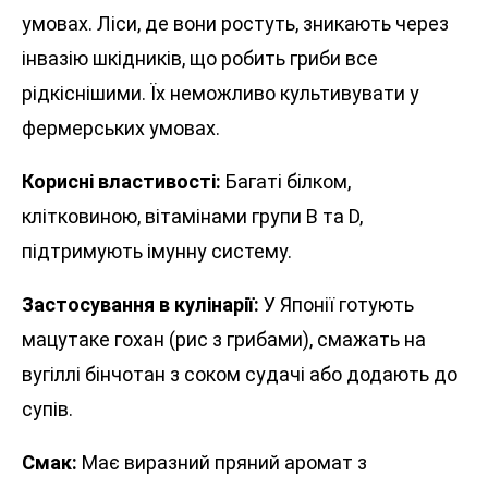
умовах. Ліси, де вони ростуть, зникають через
інвазію шкідників, що робить гриби все
рідкіснішими. Їх неможливо культивувати у
фермерських умовах.
Корисні властивості:
Багаті білком,
клітковиною, вітамінами групи B та D,
підтримують імунну систему.
Застосування в кулінарії:
У Японії готують
мацутаке гохан (рис з грибами), смажать на
вугіллі бінчотан з соком судачі або додають до
супів.
Смак:
Має виразний пряний аромат з