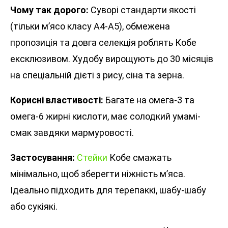
Чому так дорого:
Суворі стандарти якості
(тільки м’ясо класу А4-А5), обмежена
пропозиція та довга селекція роблять Кобе
ексклюзивом. Худобу вирощують до 30 місяців
на спеціальній дієті з рису, сіна та зерна.
Корисні властивості:
Багате на омега-3 та
омега-6 жирні кислоти, має солодкий умамі-
смак завдяки мармуровості.
Застосування:
Стейки
Кобе смажать
мінімально, щоб зберегти ніжність м’яса.
Ідеально підходить для терепаккі, шабу-шабу
або сукіякі.