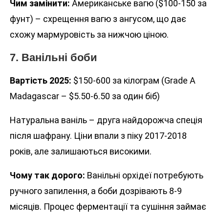
Чим замінити:
Американське вагю ($100-150 за
фунт) – схрещення вагю з ангусом, що дає
схожу мармуровість за нижчою ціною.
7. Ванільні боби
Вартість 2025:
$150-600 за кілограм (Grade A
Madagascar – $5.50-6.50 за один біб)
Натуральна ваніль – друга найдорожча спеція
після шафрану. Ціни впали з піку 2017-2018
років, але залишаються високими.
Чому так дорого:
Ванільні орхідеї потребують
ручного запилення, а боби дозрівають 8-9
місяців. Процес ферментації та сушіння займає