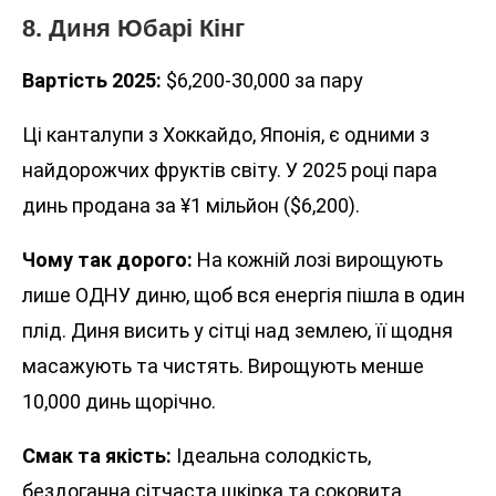
8. Диня Юбарі Кінг
Вартість 2025:
$6,200-30,000 за пару
Ці канталупи з Хоккайдо, Японія, є одними з
найдорожчих фруктів світу. У 2025 році пара
динь продана за ¥1 мільйон ($6,200).
Чому так дорого:
На кожній лозі вирощують
лише ОДНУ диню, щоб вся енергія пішла в один
плід. Диня висить у сітці над землею, її щодня
масажують та чистять. Вирощують менше
10,000 динь щорічно.
Смак та якість:
Ідеальна солодкість,
бездоганна сітчаста шкірка та соковита