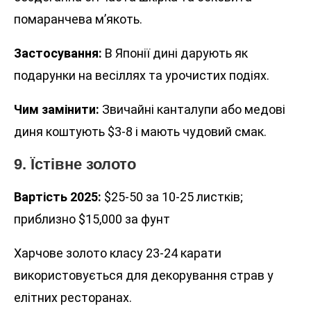
помаранчева м’якоть.
Застосування:
В Японії дині дарують як
подарунки на весіллях та урочистих подіях.
Чим замінити:
Звичайні канталупи або медові
диня коштують $3-8 і мають чудовий смак.
9. Їстівне золото
Вартість 2025:
$25-50 за 10-25 листків;
приблизно $15,000 за фунт
Харчове золото класу 23-24 карати
використовується для декорування страв у
елітних ресторанах.