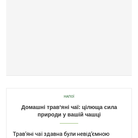
НАПОЇ
Домашні трав’яні чаї: цілюща сила
природи у вашій чашці
Трав’яні чаї здавна були невід’ємною