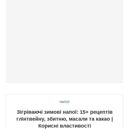
НАПОЇ
Зігріваючі зимові напої: 15+ рецептів
глінтвейну, збитню, масали та какао |
Корисні властивості