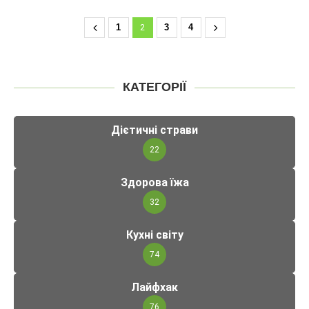
1
2
3
4
КАТЕГОРІЇ
Дієтичні страви
22
Здорова їжа
32
Кухні світу
74
Лайфхак
76