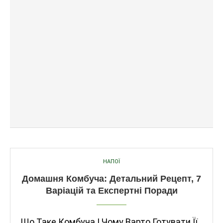
НАПОЇ
Домашня Комбуча: Детальний Рецепт, 7
Варіацій та Експертні Поради
Що Таке Комбуча І Чому Варто Готувати Її