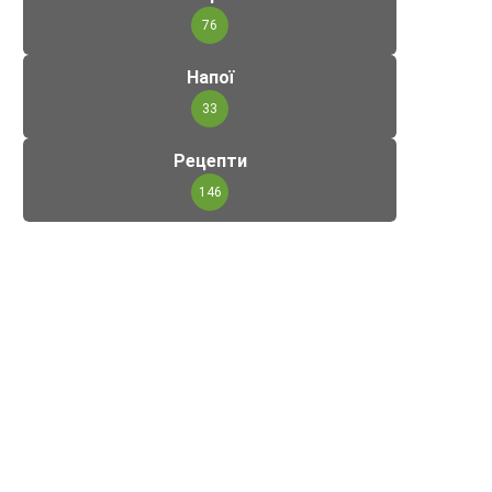
76
Напої
33
Рецепти
146