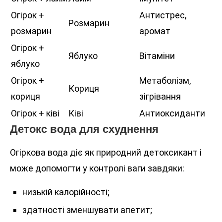
Огірок +
Антистрес,
Розмарин
розмарин
аромат
Огірок +
Яблуко
Вітаміни
яблуко
Огірок +
Метаболізм,
Кориця
кориця
зігрівання
Огірок + ківі
Ківі
Антиоксиданти
Детокс вода для схуднення
Огіркова вода діє як природний детоксикант і
може допомогти у контролі ваги завдяки:
низькій калорійності;
здатності зменшувати апетит;