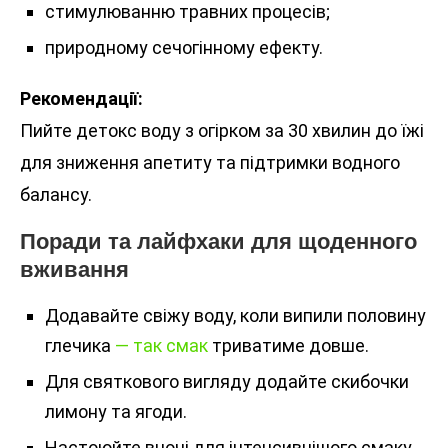
стимулюванню травних процесів;
природному сечогінному ефекту.
Рекомендації:
Пийте детокс воду з огірком за 30 хвилин до їжі
для зниження апетиту та підтримки водного
балансу.
Поради та лайфхаки для щоденного
вживання
Додавайте свіжу воду, коли випили половину
глечика
— так смак
триватиме довше.
Для святкового вигляду додайте скибочки
лимону та ягоди.
Настоюйте вночі для інтенсивнішого смаку.