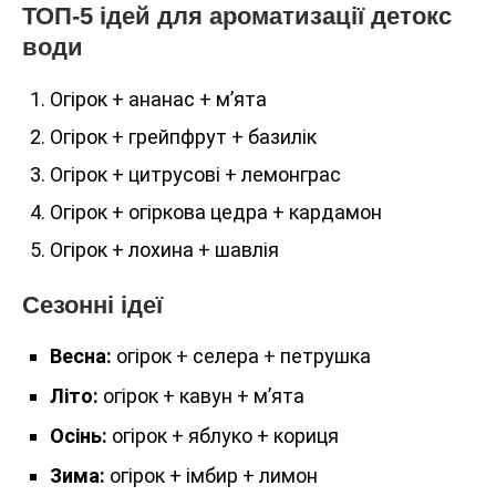
ТОП-5 ідей для ароматизації детокс
води
Огірок + ананас + м’ята
Огірок + грейпфрут + базилік
Огірок + цитрусові + лемонграс
Огірок + огіркова цедра + кардамон
Огірок + лохина + шавлія
Сезонні ідеї
Весна:
огірок + селера + петрушка
Літо:
огірок + кавун + м’ята
Осінь:
огірок + яблуко + кориця
Зима:
огірок + імбир + лимон