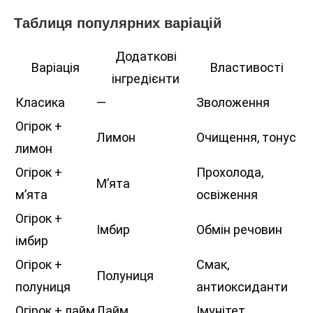
Таблиця популярних варіацій
Додаткові
Варіація
Властивості
інгредієнти
Класика
—
Зволоження
Огірок +
Лимон
Очищення, тонус
лимон
Огірок +
Прохолода,
М’ята
м’ята
освіження
Огірок +
Імбир
Обмін речовин
імбир
Огірок +
Смак,
Полуниця
полуниця
антиоксиданти
Огірок + лайм
Лайм
Імунітет