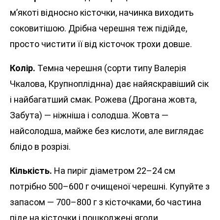
м’якоті відносно кісточки, начинка виходить
соковитішою. Дрібна черешня теж підійде,
просто чистити її від кісточок трохи довше.
Колір.
Темна черешня (сорти типу Валерія
Чкалова, Крупнопліднна) дає найяскравіший сік
і найбагатший смак. Рожева (Дрогана жовта,
Забута) — ніжніша і солодша. Жовта —
найсолодша, майже без кислоти, але виглядає
блідо в розрізі.
Кількість.
На пиріг діаметром 22–24 см
потрібно 500–600 г очищеної черешні. Купуйте з
запасом — 700–800 г з кісточками, бо частина
піде на кісточки і пошкоджені ягоди.