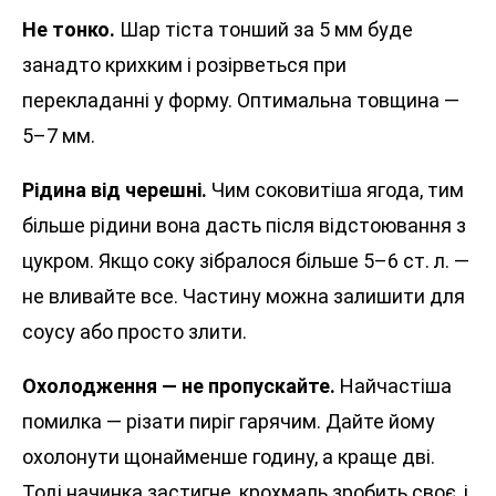
Не тонко.
Шар тіста тонший за 5 мм буде
занадто крихким і розірветься при
перекладанні у форму. Оптимальна товщина —
5–7 мм.
Рідина від черешні.
Чим соковитіша ягода, тим
більше рідини вона дасть після відстоювання з
цукром. Якщо соку зібралося більше 5–6 ст. л. —
не вливайте все. Частину можна залишити для
соусу або просто злити.
Охолодження — не пропускайте.
Найчастіша
помилка — різати пиріг гарячим. Дайте йому
охолонути щонайменше годину, а краще дві.
Тоді начинка застигне, крохмаль зробить своє, і