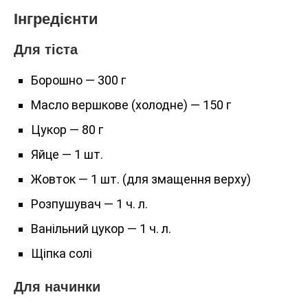
Інгредієнти
Для тіста
Борошно — 300 г
Масло вершкове (холодне) — 150 г
Цукор — 80 г
Яйце — 1 шт.
Жовток — 1 шт. (для змащення верху)
Розпушувач — 1 ч. л.
Ванільний цукор — 1 ч. л.
Щіпка солі
Для начинки