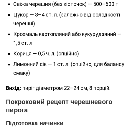
Свіжа черешня (без кісточок) — 500–600 г
Цукор — 3–4 ст. л. (залежно від солодкості
черешні)
Крохмаль картопляний або кукурудзяний —
1,5 ст. л.
Кориця — 0,5 ч. л. (опційно)
Лимонний сік — 1 ст. л. (опційно, для балансу
смаку)
Вихід:
пиріг діаметром 22–24 см, 8 порцій.
Покроковий рецепт черешневого
пирога
Підготовка начинки