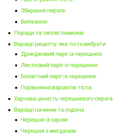
Збирання пирога
Випікання
Поради та типові помилки
Варіації рецепту: яке тісто вибрати
Дріжджовий пиріг із черешнею
Листковий пиріг із черешнею
Бісквітний пиріг із черешнею
Порівняння варіантів тіста
Харчова цінність черешневого пирога
Варіації начинки та подача
Черешня із сиром
Черешня з мигдалем