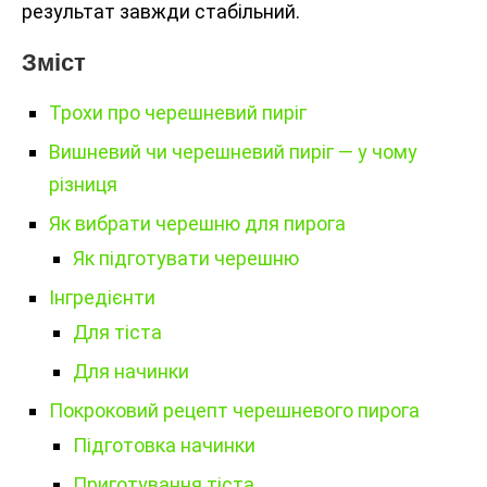
результат завжди стабільний.
Зміст
Трохи про черешневий пиріг
Вишневий чи черешневий пиріг — у чому
різниця
Як вибрати черешню для пирога
Як підготувати черешню
Інгредієнти
Для тіста
Для начинки
Покроковий рецепт черешневого пирога
Підготовка начинки
Приготування тіста