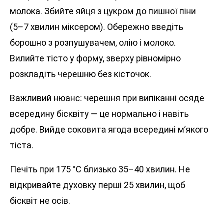
молока. Збийте яйця з цукром до пишної піни
(5–7 хвилин міксером). Обережно введіть
борошно з розпушувачем, олію і молоко.
Вилийте тісто у форму, зверху рівномірно
розкладіть черешню без кісточок.
Важливий нюанс: черешня при випіканні осяде
всередину бісквіту — це нормально і навіть
добре. Вийде соковита ягода всередині м’якого
тіста.
Печіть при 175 °C близько 35–40 хвилин. Не
відкривайте духовку перші 25 хвилин, щоб
бісквіт не осів.