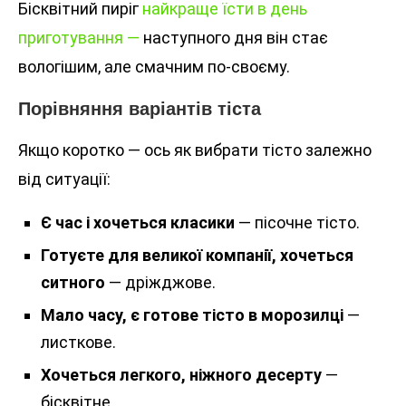
Бісквітний пиріг
найкраще їсти в день
приготування —
наступного дня він стає
вологішим, але смачним по-своєму.
Порівняння варіантів тіста
Якщо коротко — ось як вибрати тісто залежно
від ситуації:
Є час і хочеться класики
— пісочне тісто.
Готуєте для великої компанії, хочеться
ситного
— дріжджове.
Мало часу, є готове тісто в морозилці
—
листкове.
Хочеться легкого, ніжного десерту
—
бісквітне.