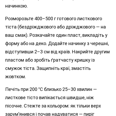
начинкою.
Розморозьте 400–500 г готового листкового
тіста (бездріжджового або дріжджового — на
ваш смак). Розкачайте один пласт, викладіть у
форму або на деко. Додайте начинку з черешні,
відступивши 2–3 см від країв. Накрийте другим
пластом або зробіть ґратчасту кришку із
смужок тіста. Защипніть краї, змастіть
жовтком.
Печіть при 200 °C близько 25–30 хвилин —
листкове тісто випікається швидше, ніж
пісочне. Стежте за кольором: як тільки верх
зарум’янився і почав надуватися — пиріг