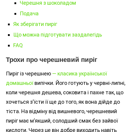
Черешня з шоколадом
Подача
Як зберігати пиріг
Що можна підготувати заздалегідь
FAQ
Трохи про черешневий пиріг
Пиріг із черешнею
— класика української
домашньої
випічки. Його готують у червні-липні,
коли черешня дешева, соковита і пахне так, що
хочеться з’їсти її ще до того, як вона дійде до
тіста. На відміну від вишневого, черешневий
пиріг має м’якший, солодший смак без зайвої
кислоти. Через це він добре виходить навіть