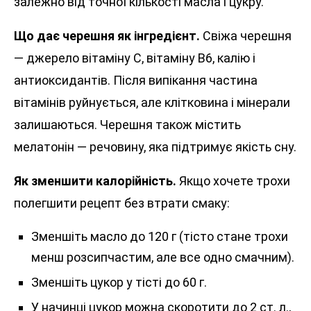
залежно від точної кількості масла і цукру.
Що дає черешня як інгредієнт.
Свіжа черешня
— джерело вітаміну C, вітаміну B6, калію і
антиоксидантів. Після випікання частина
вітамінів руйнується, але клітковина і мінерали
залишаються. Черешня також містить
мелатонін — речовину, яка підтримує якість сну.
Як зменшити калорійність.
Якщо хочете трохи
полегшити рецепт без втрати смаку:
Зменшіть масло до 120 г (тісто стане трохи
менш розсипчастим, але все одно смачним).
Зменшіть цукор у тісті до 60 г.
У начинці цукор можна скоротити до 2 ст. л.,