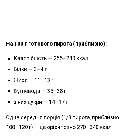
На 100 г готового пирога (приблизно):
Калорійність — 255–280 ккал
Білки — 3–4 г
Жири — 11–13 г
Вуглеводи — 35–38 г
з них цукри — 14–17 г
Одна середня порція (1/8 пирога, приблизно
100–120 г) — це орієнтовно 270–340 ккал