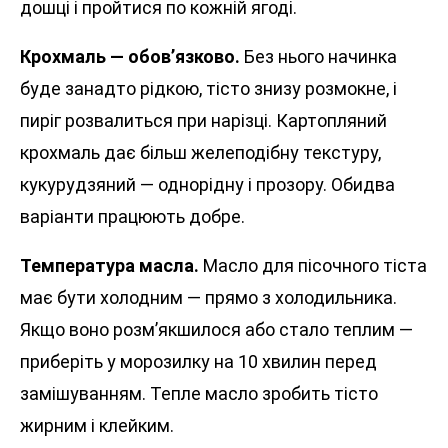
дошці і пройтися по кожній ягоді.
Крохмаль — обов’язково.
Без нього начинка
буде занадто рідкою, тісто знизу розмокне, і
пиріг розвалиться при нарізці. Картопляний
крохмаль дає більш желеподібну текстуру,
кукурудзяний — однорідну і прозору. Обидва
варіанти працюють добре.
Температура масла.
Масло для пісочного тіста
має бути холодним — прямо з холодильника.
Якщо воно розм’якшилося або стало теплим —
приберіть у морозилку на 10 хвилин перед
замішуванням. Тепле масло зробить тісто
жирним і клейким.