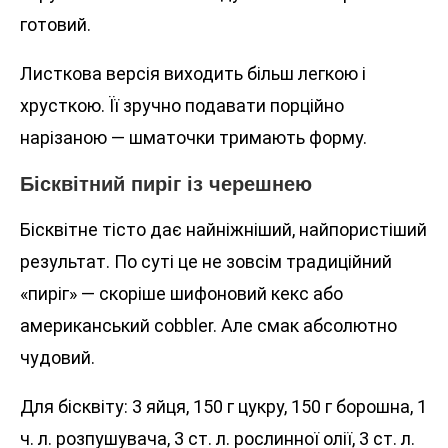
готовий.
Листкова версія виходить більш легкою і
хрусткою. Її зручно подавати порційно
нарізаною — шматочки тримають форму.
Бісквітний пиріг із черешнею
Бісквітне тісто дає найніжніший, найпористіший
результат. По суті це не зовсім традиційний
«пиріг» — скоріше шифоновий кекс або
американський cobbler. Але смак абсолютно
чудовий.
Для бісквіту: 3 яйця, 150 г цукру, 150 г борошна, 1
ч. л. розпушувача, 3 ст. л. рослинної олії, 3 ст. л.